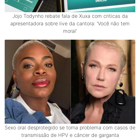
Jojo Todynho rebate fala de Xuxa com criticas da
apresentadora sobre live da cantora: 'Você não tem
moral'
Sexo oral desprotegido se torna problema com casos de
transmissão de HPV e câncer de garganta