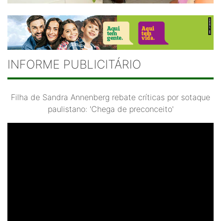
INFORME PUBLICITÁRIO
Filha de Sandra Annenberg rebate críticas por sotaque
paulistano: 'Chega de preconceito'