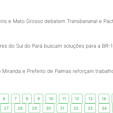
ins e Mato Grosso debatem Transbananal e Pac
res do Sul do Pará buscam soluções para a BR-1
Miranda e Prefeito de Palmas reforçam trabalho
6
7
8
9
10
11
12
13
14
27
28
29
30
31
32
33
34