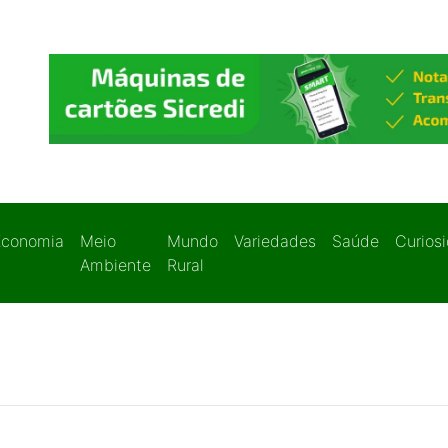
Economia
Meio
Mundo
Variedades
Saúde
Curios
Ambiente
Rural