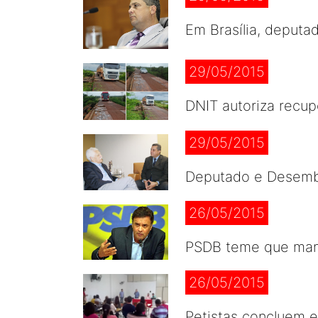
Em Brasília, deputa
29/05/2015
DNIT autoriza recup
29/05/2015
Deputado e Desemba
26/05/2015
PSDB teme que manif
26/05/2015
Petistas concluem 