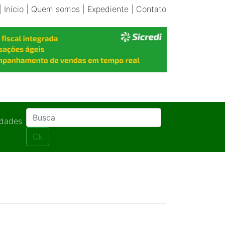
|
Início
|
Quem somos
|
Expediente
|
Contato
idades
Ok