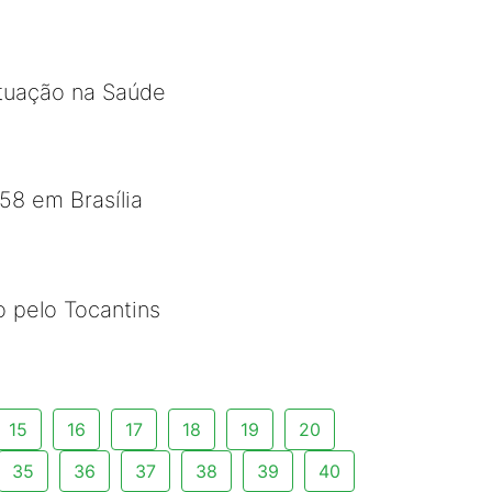
tuação na Saúde
58 em Brasília
 pelo Tocantins
15
16
17
18
19
20
35
36
37
38
39
40