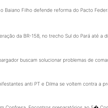
do Baiano Filho defende reforma do Pacto Feder
eração da BR-158, no trecho Sul do Pará até a 
rgador buscam solucionar problemas de comar
estantes anti PT e Dilma se voltem contra a pr
em Confresa, Encontros preparatórios ao 5� Co