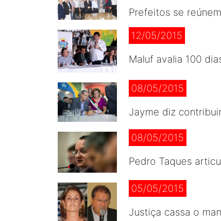
Prefeitos se reúne
12/05/2015
Maluf avalia 100 di
08/05/2015
Jayme diz contribui
08/05/2015
Pedro Taques articu
05/05/2015
Justiça cassa o man