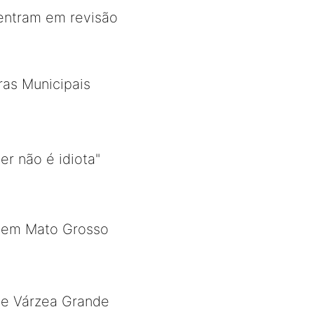
entram em revisão
ras Municipais
r não é idiota"
o em Mato Grosso
de Várzea Grande