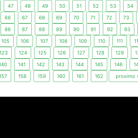
47
48
49
50
51
52
53
54
66
67
68
69
70
71
72
73
86
87
88
89
90
91
92
93
105
106
107
108
109
110
111
1
123
124
125
126
127
128
129
1
140
141
142
143
144
145
146
1
157
158
159
160
161
162
proximo 