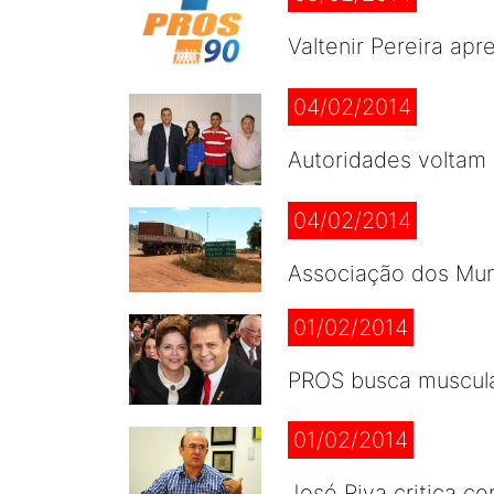
Valtenir Pereira ap
04/02/2014
Autoridades voltam 
04/02/2014
Associação dos Muni
01/02/2014
PROS busca musculat
01/02/2014
José Riva critica c