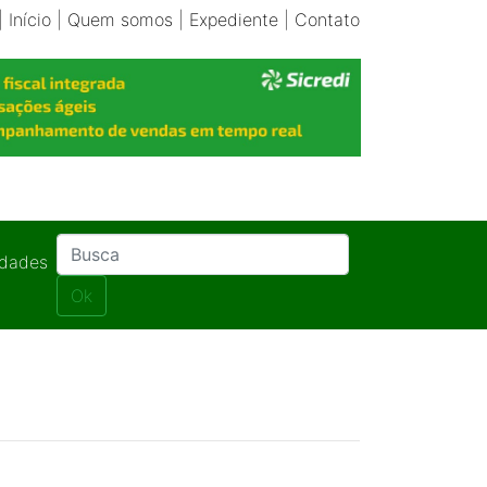
|
Início
|
Quem somos
|
Expediente
|
Contato
idades
Ok