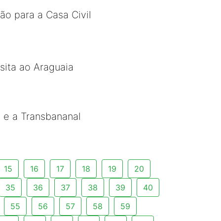
ão para a Casa Civil
sita ao Araguaia
8 e a Transbananal
15
16
17
18
19
20
35
36
37
38
39
40
55
56
57
58
59