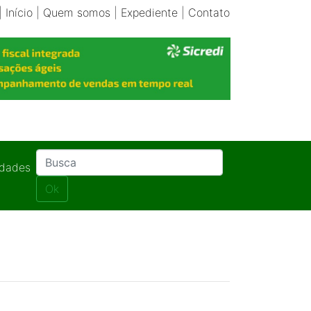
|
Início
|
Quem somos
|
Expediente
|
Contato
idades
Ok