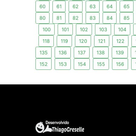
60
61
62
63
64
65
80
81
82
83
84
85
100
101
102
103
104
118
119
120
121
122
135
136
137
138
139
152
153
154
155
156