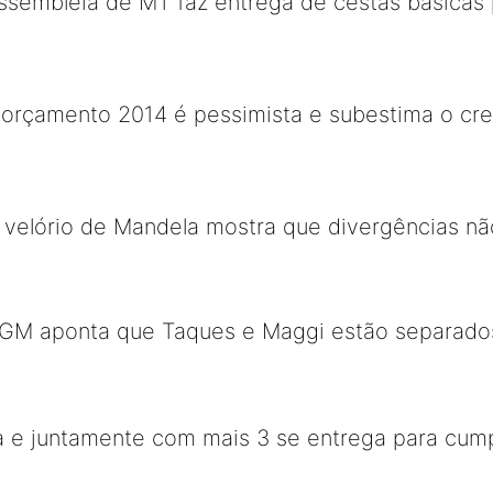
ssembleia de MT faz entrega de cestas básicas 
o orçamento 2014 é pessimista e subestima o cr
 velório de Mandela mostra que divergências n
GM aponta que Taques e Maggi estão separados
a e juntamente com mais 3 se entrega para cump