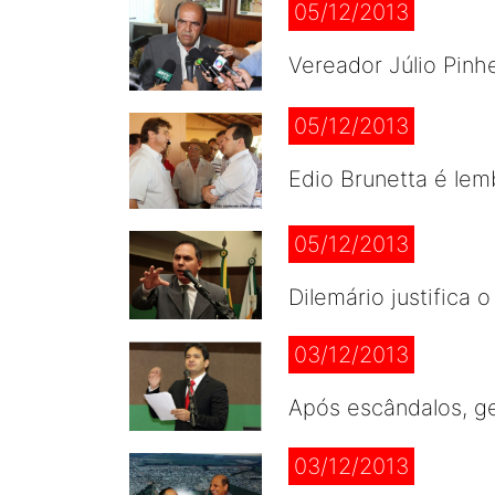
05/12/2013
Vereador Júlio Pinh
05/12/2013
Edio Brunetta é le
05/12/2013
Dilemário justifica
03/12/2013
Após escândalos, g
03/12/2013