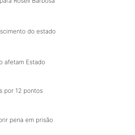
para Roseli Barbosa
escimento do estado
ão afetam Estado
 por 12 pontos
rir pena em prisão