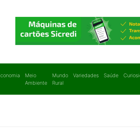
Economia
Meio
Mundo
Variedades
Saúde
Curios
Ambiente
Rural