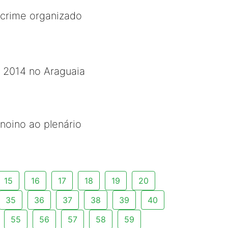
 crime organizado
de 2014 no Araguaia
noino ao plenário
15
16
17
18
19
20
35
36
37
38
39
40
55
56
57
58
59