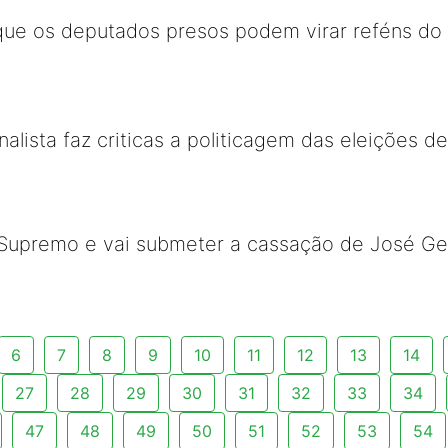
que os deputados presos podem virar reféns do
nalista faz criticas a politicagem das eleições 
 Supremo e vai submeter a cassação de José Ge
6
7
8
9
10
11
12
13
14
27
28
29
30
31
32
33
34
47
48
49
50
51
52
53
54