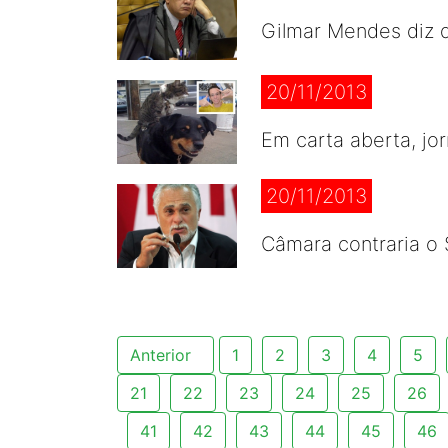
Gilmar Mendes diz 
20/11/2013
Em carta aberta, jor
20/11/2013
Câmara contraria o
Anterior
1
2
3
4
5
21
22
23
24
25
26
41
42
43
44
45
46