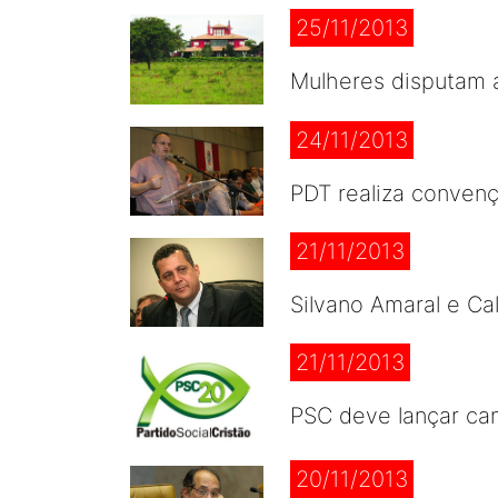
25/11/2013
Mulheres disputam 
24/11/2013
PDT realiza conven
21/11/2013
Silvano Amaral e Ca
21/11/2013
PSC deve lançar can
20/11/2013