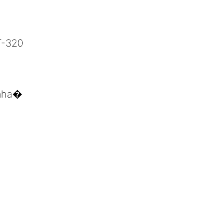
T-320
anha�