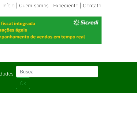
|
Início
|
Quem somos
|
Expediente
|
Contato
idades
Ok