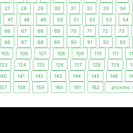
27
28
29
30
31
32
33
34
47
48
49
50
51
52
53
54
66
67
68
69
70
71
72
73
86
87
88
89
90
91
92
93
105
106
107
108
109
110
111
1
123
124
125
126
127
128
129
1
140
141
142
143
144
145
146
1
157
158
159
160
161
162
proximo 