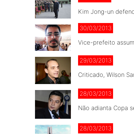
Kim Jong-un defend
30/03/2013
Vice-prefeito assum
29/03/2013
Criticado, Wilson S
28/03/2013
Não adianta Copa se
28/03/2013