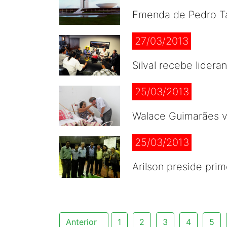
Emenda de Pedro Taq
27/03/2013
Silval recebe lider
25/03/2013
Walace Guimarães vi
25/03/2013
Arilson preside pri
Anterior
1
2
3
4
5