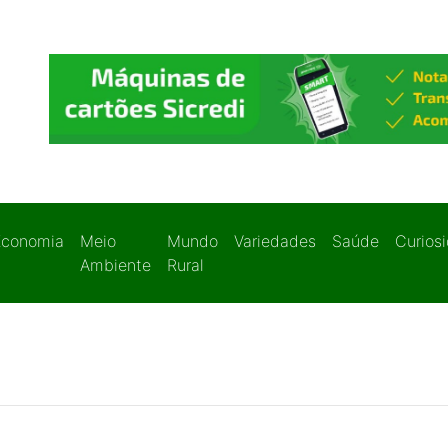
Economia
Meio
Mundo
Variedades
Saúde
Curios
Ambiente
Rural