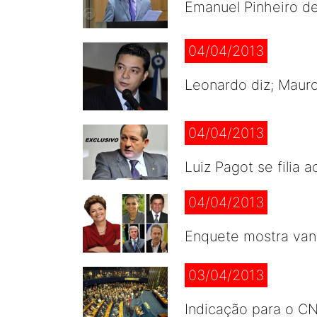
Emanuel Pinheiro de
04/04/2013
Leonardo diz; Maur
04/04/2013
Luiz Pagot se filia 
04/04/2013
Enquete mostra vant
03/04/2013
Indicação para o C