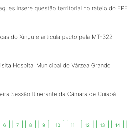
ues insere questão territorial no rateio do FPE
anças do Xingu e articula pacto pela MT-322
sita Hospital Municipal de Várzea Grande
meira Sessão Itinerante da Câmara de Cuiabá
6
7
8
9
10
11
12
13
14