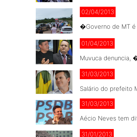
02/04/2013
�Governo de MT é i
01/04/2013
Muvuca denuncia, 
31/03/2013
Salário do prefeito
31/03/2013
Aécio Neves tem dif
31/01/2013