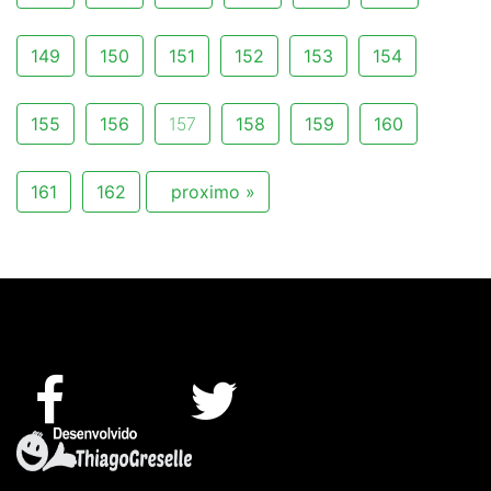
149
150
151
152
153
154
155
156
157
158
159
160
161
162
proximo »