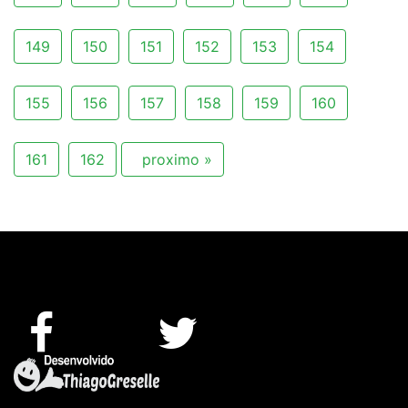
149
150
151
152
153
154
155
156
157
158
159
160
161
162
proximo »