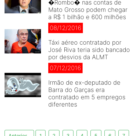
�Rombo� nas contas de
Mato Grosso podem chegar
a R$ 1 bilhão e 600 milhões
08/12/2016
Táxi aéreo contratado por
José Riva teria sido bancado
por desvios da ALMT
07/12/2016
Irmão de ex-deputado de
Barra do Garças era
contratado em 5 empregos
diferentes
Anterior
1
2
3
4
5
6
7