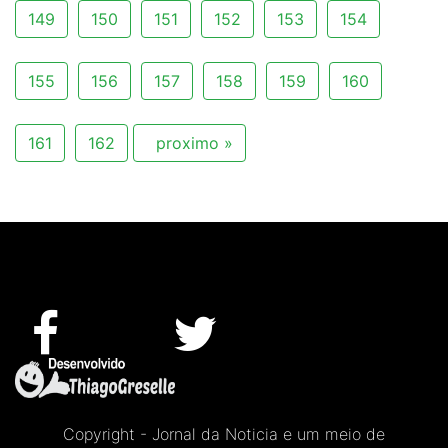
149
150
151
152
153
154
155
156
157
158
159
160
161
162
proximo »
Copyright - Jornal da Noticia e um meio de