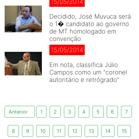
15/05/2014
Decidido, José Muvuca será
o 1� candidato ao governo
de MT homologado em
convenção
15/05/2014
Em nota, classifica Júlio
Campos como um "coronel
autoritário e retrógrado"
Anterior
1
2
3
4
5
6
7
8
9
10
11
12
13
14
15