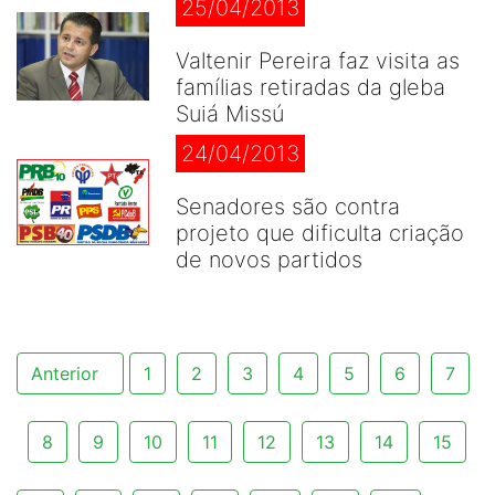
25/04/2013
Valtenir Pereira faz visita as
famílias retiradas da gleba
Suiá Missú
24/04/2013
Senadores são contra
projeto que dificulta criação
de novos partidos
Anterior
1
2
3
4
5
6
7
8
9
10
11
12
13
14
15