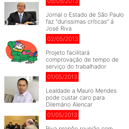
05/05/2013
Jornal o Estado de São Paulo
faz "durissimas críticas" á
José Riva
02/05/2013
Projeto facilitará
comprovação de tempo de
serviço do trabalhador
01/05/2013
Lealdade a Mauro Mendes
pode custar caro para
Dilemário Alencar
01/05/2013
Riva propõe reunião com