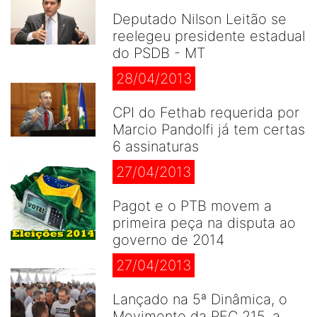
Deputado Nilson Leitão se
reelegeu presidente estadual
do PSDB - MT
28/04/2013
CPI do Fethab requerida por
Marcio Pandolfi já tem certas
6 assinaturas
27/04/2013
Pagot e o PTB movem a
primeira peça na disputa ao
governo de 2014
27/04/2013
Lançado na 5ª Dinâmica, o
Movimento da PEC 215, a