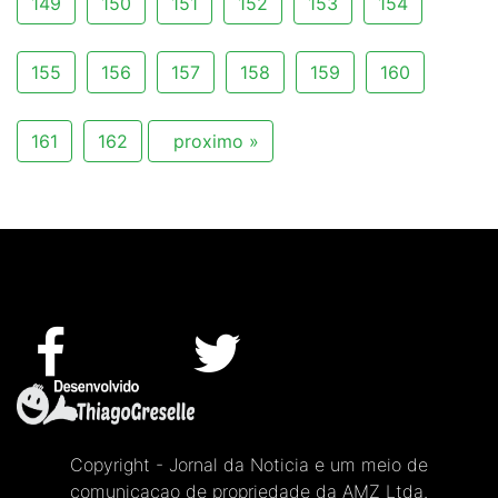
149
150
151
152
153
154
155
156
157
158
159
160
161
162
proximo »
Copyright - Jornal da Noticia e um meio de
comunicacao de propriedade da AMZ Ltda.