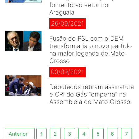
fomento ao setor no
Araguaia
26/09/2021
Fusão do PSL com o DEM
transformaria o novo partido
na maior legenda de Mato
Grosso
03/09/2021
Deputados retiram assinatura
e CPI do Gás “emperra” na
Assembleia de Mato Grosso
Anterior
1
2
3
4
5
6
7