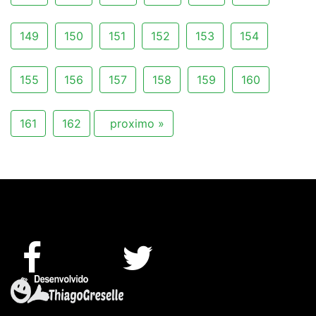
149
150
151
152
153
154
155
156
157
158
159
160
161
162
proximo »