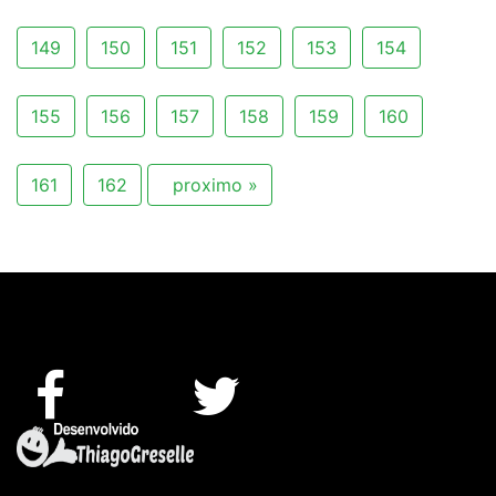
149
150
151
152
153
154
155
156
157
158
159
160
161
162
proximo »