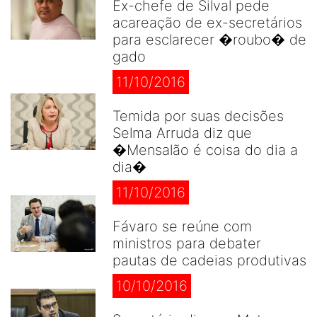
Ex-chefe de Silval pede
acareação de ex-secretários
para esclarecer �roubo� de
gado
11/10/2016
Temida por suas decisões
Selma Arruda diz que
�Mensalão é coisa do dia a
dia�
11/10/2016
Fávaro se reúne com
ministros para debater
pautas de cadeias produtivas
10/10/2016