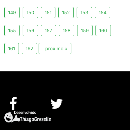
149
150
151
152
153
154
155
156
157
158
159
160
161
162
proximo »