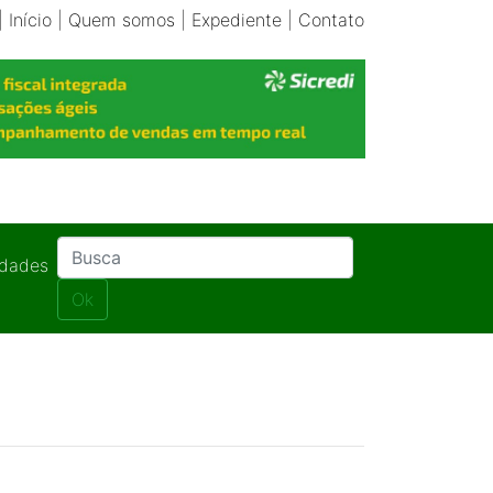
|
Início
|
Quem somos
|
Expediente
|
Contato
idades
Ok