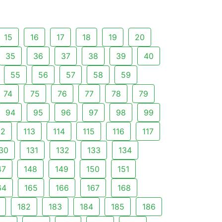
15
16
17
18
19
20
35
36
37
38
39
40
55
56
57
58
59
74
75
76
77
78
79
94
95
96
97
98
99
12
113
114
115
116
117
30
131
132
133
134
47
148
149
150
151
64
165
166
167
168
182
183
184
185
186