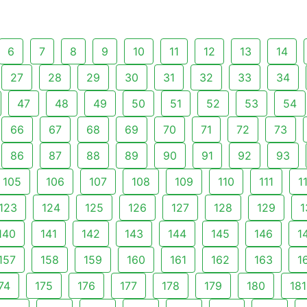
6
7
8
9
10
11
12
13
14
27
28
29
30
31
32
33
34
47
48
49
50
51
52
53
54
66
67
68
69
70
71
72
73
86
87
88
89
90
91
92
93
105
106
107
108
109
110
111
1
123
124
125
126
127
128
129
1
140
141
142
143
144
145
146
1
157
158
159
160
161
162
163
1
74
175
176
177
178
179
180
181