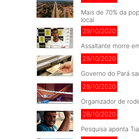
Mais de 70% da pop
local
29/10/2020
Assaltante morre em
29/10/2020
Governo do Pará san
29/10/2020
Organizador de rod
28/10/2020
Pesquisa aponta Ti