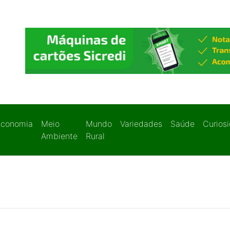
Economia
Meio
Mundo
Variedades
Saúde
Curios
Ambiente
Rural