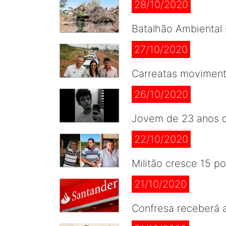
28/10/2020
Batalhão Ambiental 
27/10/2020
Carreatas moviment
26/10/2020
Jovem de 23 anos d
22/10/2020
Militão cresce 15 p
21/10/2020
Confresa receberá a