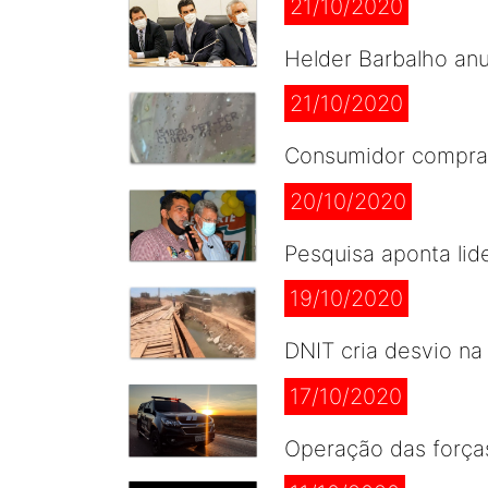
21/10/2020
Helder Barbalho an
21/10/2020
Consumidor compra 
20/10/2020
Pesquisa aponta lid
19/10/2020
DNIT cria desvio na
17/10/2020
Operação das força