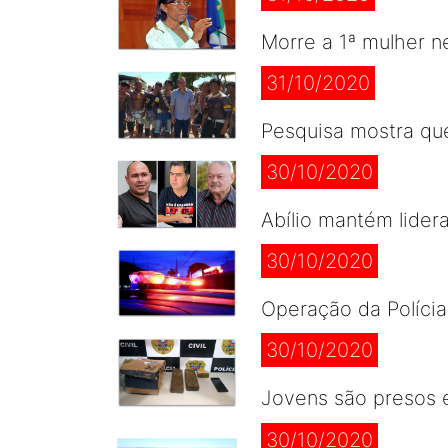
Morre a 1ª mulher 
31/10/2020
Pesquisa mostra que
30/10/2020
Abílio mantém lide
30/10/2020
Operação da Políci
30/10/2020
Jovens são presos 
30/10/2020