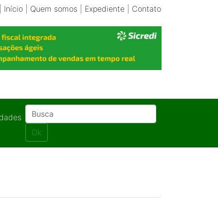
|
Início
|
Quem somos
|
Expediente
|
Contato
idades
Ok