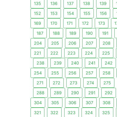
135
136
137
138
139
152
153
154
155
156
169
170
171
172
173
1
187
188
189
190
191
204
205
206
207
208
221
222
223
224
225
238
239
240
241
242
254
255
256
257
258
271
272
273
274
275
288
289
290
291
292
304
305
306
307
308
321
322
323
324
325