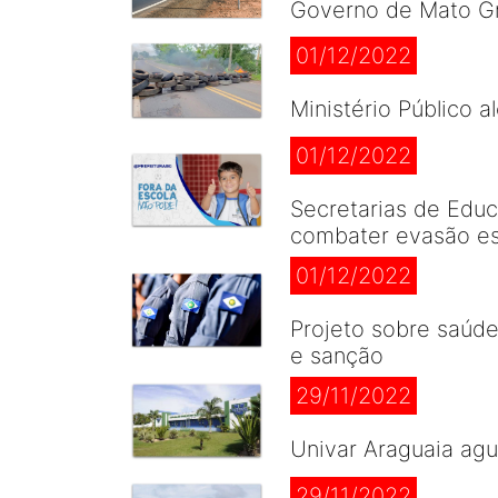
Governo de Mato Gro
01/12/2022
Ministério Público 
01/12/2022
Secretarias de Educ
combater evasão es
01/12/2022
Projeto sobre saúde
e sanção
29/11/2022
Univar Araguaia ag
29/11/2022