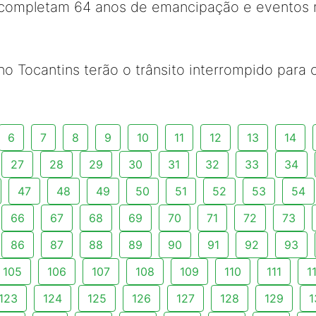
 completam 64 anos de emancipação e eventos m
o Tocantins terão o trânsito interrompido para
6
7
8
9
10
11
12
13
14
27
28
29
30
31
32
33
34
47
48
49
50
51
52
53
54
66
67
68
69
70
71
72
73
86
87
88
89
90
91
92
93
105
106
107
108
109
110
111
1
123
124
125
126
127
128
129
1