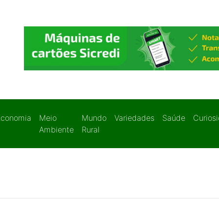
Economia
Meio
Mundo
Variedades
Saúde
Curios
Ambiente
Rural