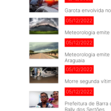
Garota envolvida n
05/12/2022
Meteorologia emite 
05/12/2022
Meteorologia emite 
Araguaia
05/12/2022
Morre segunda vítim
05/12/2022
Prefeitura de Barra
Rally dos Sertões