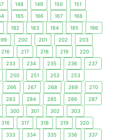
47
148
149
150
151
64
165
166
167
168
182
183
184
185
186
199
200
201
202
203
216
217
218
219
220
233
234
235
236
237
250
251
252
253
266
267
268
269
270
283
284
285
286
287
300
301
302
303
316
317
318
319
320
333
334
335
336
337