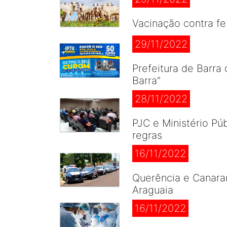
Vacinação contra f
29/11/2022
Prefeitura de Barra
Barra”
28/11/2022
PJC e Ministério Pú
regras
16/11/2022
Querência e Canaran
Araguaia
16/11/2022