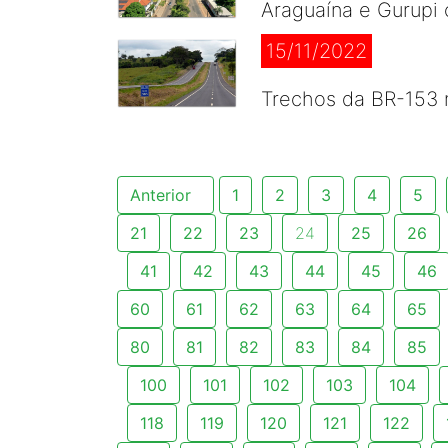
Araguaína e Gurupi
15/11/2022
Trechos da BR-153 n
Anterior
1
2
3
4
5
21
22
23
24
25
26
41
42
43
44
45
46
60
61
62
63
64
65
80
81
82
83
84
85
100
101
102
103
104
118
119
120
121
122