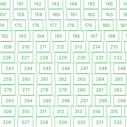
140
141
142
143
144
145
146
1
157
158
159
160
161
162
163
1
74
175
176
177
178
179
180
181
192
193
194
195
196
197
198
209
210
211
212
213
214
215
226
227
228
229
230
231
232
243
244
245
246
247
248
249
259
260
261
262
263
264
265
276
277
278
279
280
281
282
293
294
295
296
297
298
299
309
310
311
312
313
314
315
326
327
328
329
330
331
332