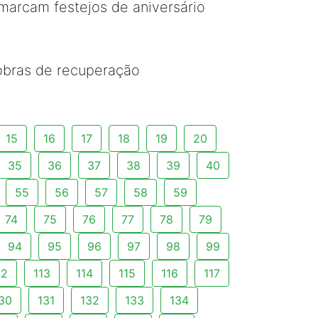
arcam festejos de aniversário
 obras de recuperação
15
16
17
18
19
20
35
36
37
38
39
40
55
56
57
58
59
74
75
76
77
78
79
94
95
96
97
98
99
12
113
114
115
116
117
30
131
132
133
134