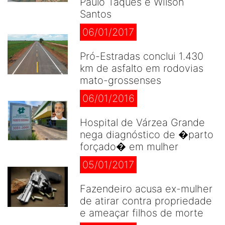
Paulo Taques e Wilson
Santos
06/01/2017
Pró-Estradas conclui 1.430
km de asfalto em rodovias
mato-grossenses
06/01/2016
Hospital de Várzea Grande
nega diagnóstico de �parto
forçado� em mulher
05/01/2017
Fazendeiro acusa ex-mulher
de atirar contra propriedade
e ameaçar filhos de morte