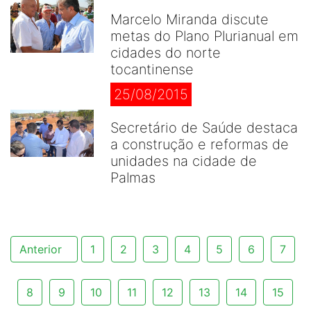
Marcelo Miranda discute
metas do Plano Plurianual em
cidades do norte
tocantinense
25/08/2015
Secretário de Saúde destaca
a construção e reformas de
unidades na cidade de
Palmas
Anterior
1
2
3
4
5
6
7
8
9
10
11
12
13
14
15