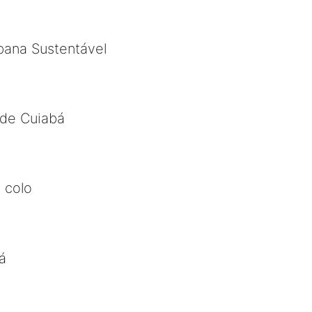
bana Sustentável
 de Cuiabá
 colo
á