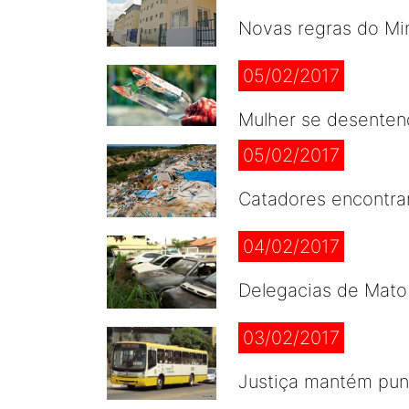
Novas regras do Min
05/02/2017
Mulher se desenten
05/02/2017
Catadores encontra
04/02/2017
Delegacias de Mato
03/02/2017
Justiça mantém pun