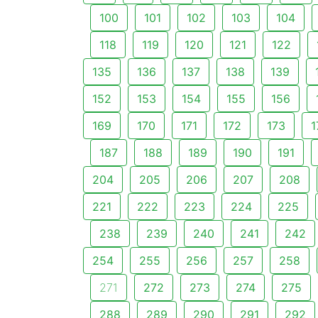
100
101
102
103
104
118
119
120
121
122
135
136
137
138
139
152
153
154
155
156
169
170
171
172
173
1
187
188
189
190
191
204
205
206
207
208
221
222
223
224
225
238
239
240
241
242
254
255
256
257
258
271
272
273
274
275
288
289
290
291
292