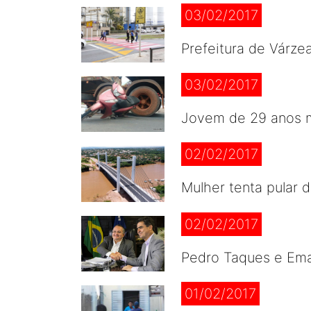
03/02/2017
Prefeitura de Várze
03/02/2017
Jovem de 29 anos m
02/02/2017
Mulher tenta pular 
02/02/2017
Pedro Taques e Ema
01/02/2017