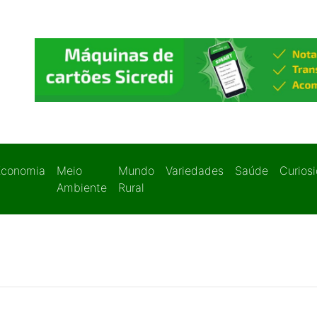
Economia
Meio
Mundo
Variedades
Saúde
Curios
Ambiente
Rural