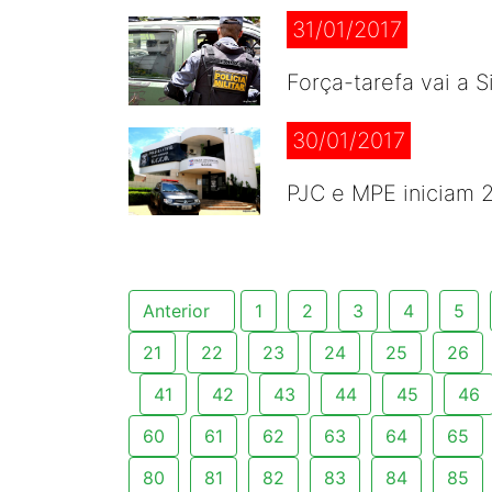
31/01/2017
Força-tarefa vai a 
30/01/2017
PJC e MPE iniciam 
Anterior
1
2
3
4
5
21
22
23
24
25
26
41
42
43
44
45
46
60
61
62
63
64
65
80
81
82
83
84
85