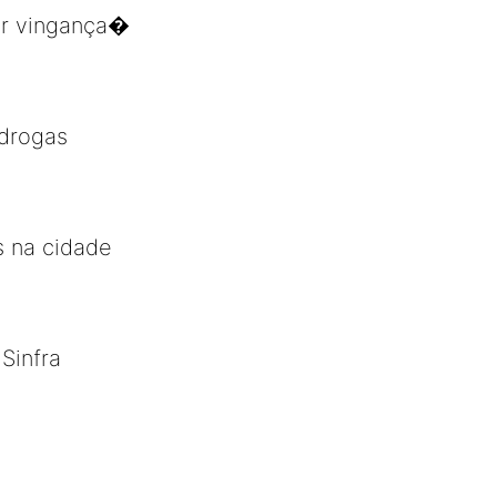
por vingança�
 drogas
s na cidade
Sinfra