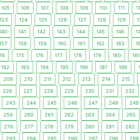
105
106
107
108
109
110
111
1
123
124
125
126
127
128
129
1
140
141
142
143
144
145
146
1
157
158
159
160
161
162
163
1
74
175
176
177
178
179
180
181
192
193
194
195
196
197
198
209
210
211
212
213
214
215
226
227
228
229
230
231
232
243
244
245
246
247
248
249
259
260
261
262
263
264
265
276
277
278
279
280
281
282
293
294
295
296
297
298
299