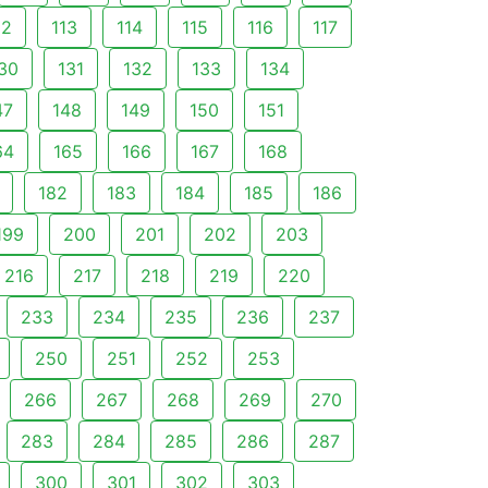
12
113
114
115
116
117
30
131
132
133
134
47
148
149
150
151
64
165
166
167
168
182
183
184
185
186
199
200
201
202
203
216
217
218
219
220
233
234
235
236
237
250
251
252
253
266
267
268
269
270
283
284
285
286
287
300
301
302
303