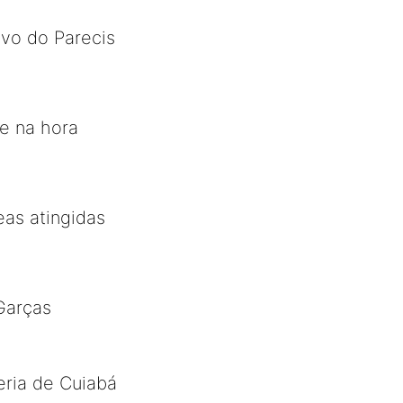
vo do Parecis
re na hora
as atingidas
Garças
eria de Cuiabá