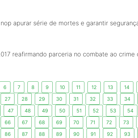
Sinop apurar série de mortes e garantir seguranç
2017 reafirmando parceria no combate ao crime 
6
7
8
9
10
11
12
13
14
27
28
29
30
31
32
33
34
47
48
49
50
51
52
53
54
66
67
68
69
70
71
72
73
86
87
88
89
90
91
92
93