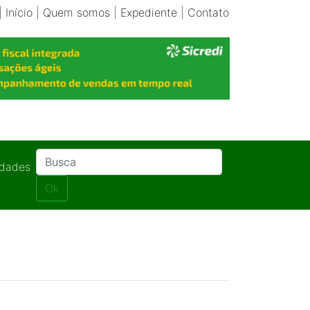
|
Início
|
Quem somos
|
Expediente
|
Contato
idades
Ok