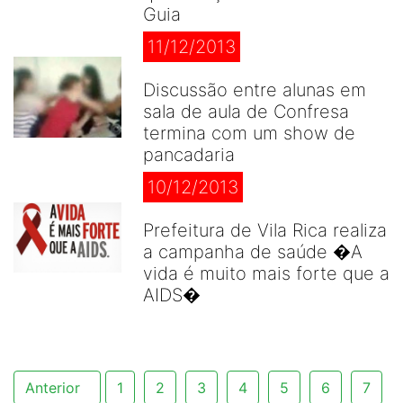
Guia
11/12/2013
Discussão entre alunas em
sala de aula de Confresa
termina com um show de
pancadaria
10/12/2013
Prefeitura de Vila Rica realiza
a campanha de saúde �A
vida é muito mais forte que a
AIDS�
Anterior
1
2
3
4
5
6
7