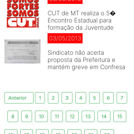
CUT de MT realiza o 5�
Encontro Estadual para
formação da Juventude
03/05/2013
Sindicato não aceita
proposta da Prefeitura e
mantém greve em Confresa
Anterior
1
2
3
4
5
6
7
8
9
10
11
12
13
14
15