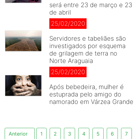
será entre 23 de março e 23
de abril
25/02/2020
Servidores e tabeliães são
investigados por esquema
de grilagem de terra no
Norte Araguaia
25/02/2020
Após bebedeira, mulher é
estuprada pelo amigo do
namorado em Várzea Grande
Anterior
1
2
3
4
5
6
7