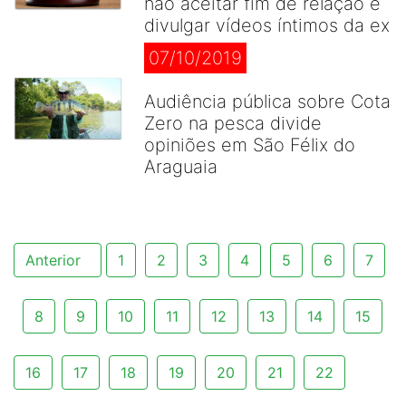
não aceitar fim de relação e
divulgar vídeos íntimos da ex
07/10/2019
Audiência pública sobre Cota
Zero na pesca divide
opiniões em São Félix do
Araguaia
Anterior
1
2
3
4
5
6
7
8
9
10
11
12
13
14
15
16
17
18
19
20
21
22