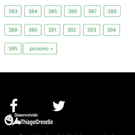
383
384
385
386
387
388
389
390
391
392
393
394
395
proximo »