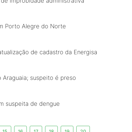
 de improbidade administrativa
m Porto Alegre do Norte
atualização de cadastro da Energisa
 Araguaia; suspeito é preso
om suspeita de dengue
15
16
17
18
19
20