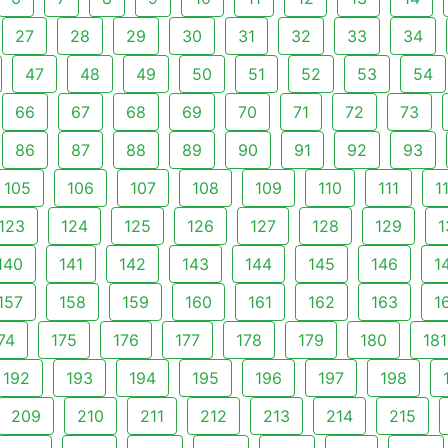
27
28
29
30
31
32
33
34
47
48
49
50
51
52
53
54
66
67
68
69
70
71
72
73
86
87
88
89
90
91
92
93
105
106
107
108
109
110
111
1
123
124
125
126
127
128
129
1
140
141
142
143
144
145
146
1
157
158
159
160
161
162
163
1
74
175
176
177
178
179
180
181
192
193
194
195
196
197
198
209
210
211
212
213
214
215