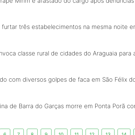
arapé Mirim é afastado do cargo após denúncias
furtar três estabelecimentos na mesma noite e
voca classe rural de cidades do Araguaia para 
o com diversos golpes de faca em São Félix do
ina de Barra do Garças morre em Ponta Porã c
6
7
8
9
10
11
12
13
14