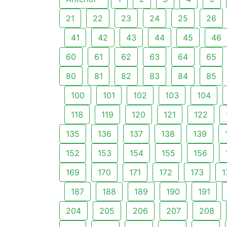
21
22
23
24
25
26
41
42
43
44
45
46
60
61
62
63
64
65
80
81
82
83
84
85
100
101
102
103
104
118
119
120
121
122
135
136
137
138
139
152
153
154
155
156
169
170
171
172
173
1
187
188
189
190
191
204
205
206
207
208