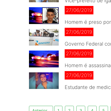
Vice-prefeito de Ig
27/06/2019
Homem é preso por 
27/06/2019
Governo Federal con
27/06/2019
Homem é assassinad
27/06/2019
Estudante de medic
Anterior
1
2
3
4
5