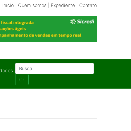
|
Início
|
Quem somos
|
Expediente
|
Contato
idades
Ok