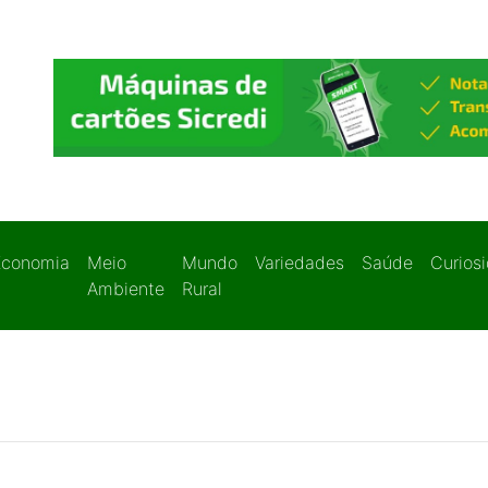
Economia
Meio
Mundo
Variedades
Saúde
Curios
Ambiente
Rural