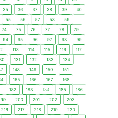
35
36
37
38
39
40
55
56
57
58
59
74
75
76
77
78
79
94
95
96
97
98
99
12
113
114
115
116
117
30
131
132
133
134
47
148
149
150
151
64
165
166
167
168
182
183
184
185
186
199
200
201
202
203
216
217
218
219
220