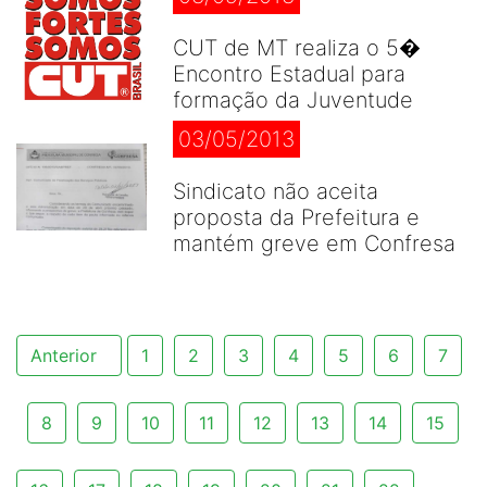
CUT de MT realiza o 5�
Encontro Estadual para
formação da Juventude
03/05/2013
Sindicato não aceita
proposta da Prefeitura e
mantém greve em Confresa
Anterior
1
2
3
4
5
6
7
8
9
10
11
12
13
14
15