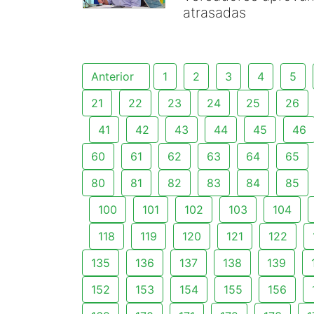
atrasadas
Anterior
1
2
3
4
5
21
22
23
24
25
26
41
42
43
44
45
46
60
61
62
63
64
65
80
81
82
83
84
85
100
101
102
103
104
118
119
120
121
122
135
136
137
138
139
152
153
154
155
156