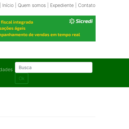
|
Início
|
Quem somos
|
Expediente
|
Contato
idades
Ok