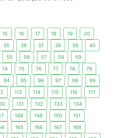
15
16
17
18
19
20
35
36
37
38
39
40
55
56
57
58
59
74
75
76
77
78
79
94
95
96
97
98
99
12
113
114
115
116
117
30
131
132
133
134
47
148
149
150
151
64
165
166
167
168