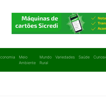
Economia
Meio
Mundo
Variedades
Saúde
Curios
Ambiente
Rural