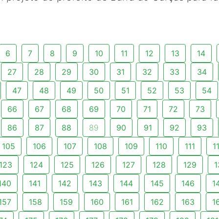
6
7
8
9
10
11
12
13
14
27
28
29
30
31
32
33
34
47
48
49
50
51
52
53
54
66
67
68
69
70
71
72
73
86
87
88
89
90
91
92
93
105
106
107
108
109
110
111
1
123
124
125
126
127
128
129
1
140
141
142
143
144
145
146
1
157
158
159
160
161
162
163
1