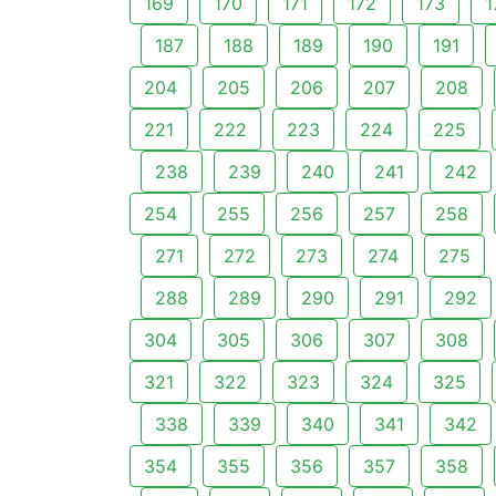
169
170
171
172
173
1
187
188
189
190
191
204
205
206
207
208
221
222
223
224
225
238
239
240
241
242
254
255
256
257
258
271
272
273
274
275
288
289
290
291
292
304
305
306
307
308
321
322
323
324
325
338
339
340
341
342
354
355
356
357
358