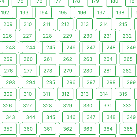
74
175
176
177
178
179
180
181
192
193
194
195
196
197
198
209
210
211
212
213
214
215
226
227
228
229
230
231
232
243
244
245
246
247
248
249
259
260
261
262
263
264
265
276
277
278
279
280
281
282
293
294
295
296
297
298
299
309
310
311
312
313
314
315
326
327
328
329
330
331
332
343
344
345
346
347
348
349
359
360
361
362
363
364
365