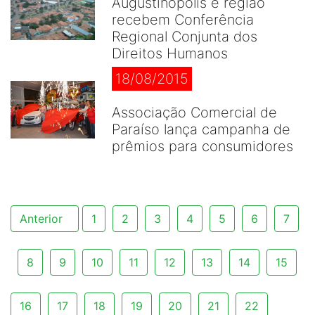
Augustinópolis e região
recebem Conferência
Regional Conjunta dos
Direitos Humanos
18/08/2015
Associação Comercial de
Paraíso lança campanha de
prêmios para consumidores
Anterior
1
2
3
4
5
6
7
8
9
10
11
12
13
14
15
16
17
18
19
20
21
22