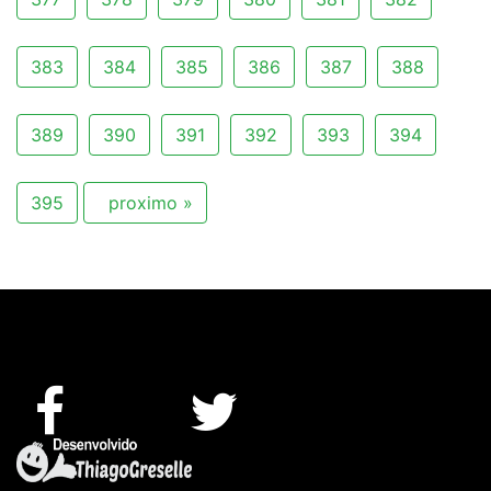
383
384
385
386
387
388
389
390
391
392
393
394
395
proximo »