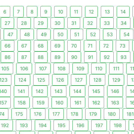
6
7
8
9
10
11
12
13
14
27
28
29
30
31
32
33
34
47
48
49
50
51
52
53
54
66
67
68
69
70
71
72
73
86
87
88
89
90
91
92
93
105
106
107
108
109
110
111
1
123
124
125
126
127
128
129
1
140
141
142
143
144
145
146
1
157
158
159
160
161
162
163
1
74
175
176
177
178
179
180
181
192
193
194
195
196
197
198