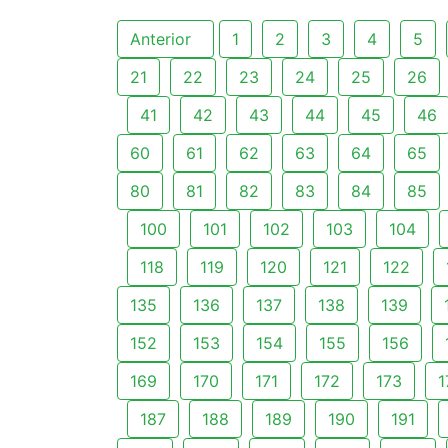
Anterior
1
2
3
4
5
21
22
23
24
25
26
41
42
43
44
45
46
60
61
62
63
64
65
80
81
82
83
84
85
100
101
102
103
104
118
119
120
121
122
135
136
137
138
139
152
153
154
155
156
169
170
171
172
173
1
187
188
189
190
191