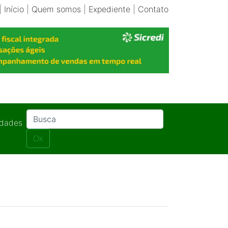
|
Início
|
Quem somos
|
Expediente
|
Contato
idades
Ok