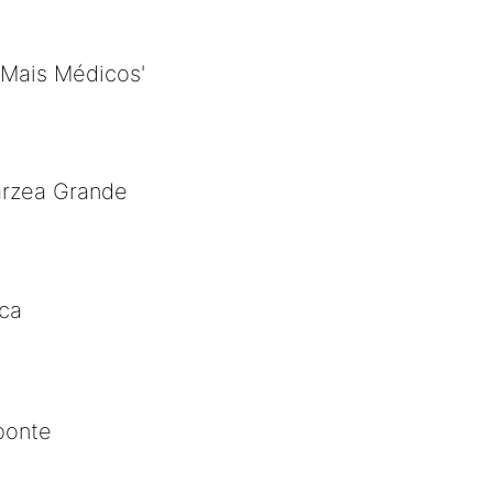
'Mais Médicos'
árzea Grande
ica
ponte