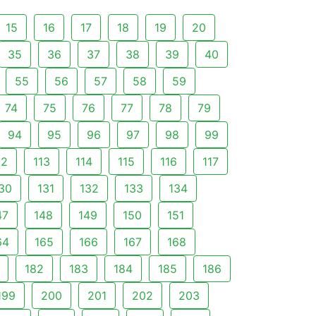
15
16
17
18
19
20
35
36
37
38
39
40
55
56
57
58
59
74
75
76
77
78
79
94
95
96
97
98
99
12
113
114
115
116
117
30
131
132
133
134
47
148
149
150
151
64
165
166
167
168
182
183
184
185
186
199
200
201
202
203