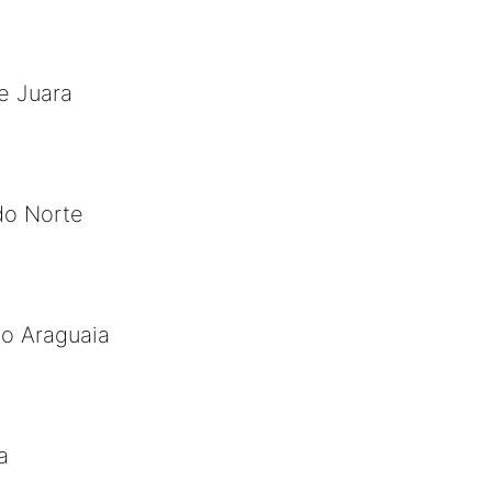
e Juara
do Norte
do Araguaia
a