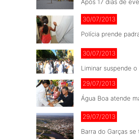
Após 17 dias de eve
30/07/2013
Polícia prende pad
30/07/2013
Liminar suspende o 
29/07/2013
Água Boa atende m
29/07/2013
Barra do Garças se 