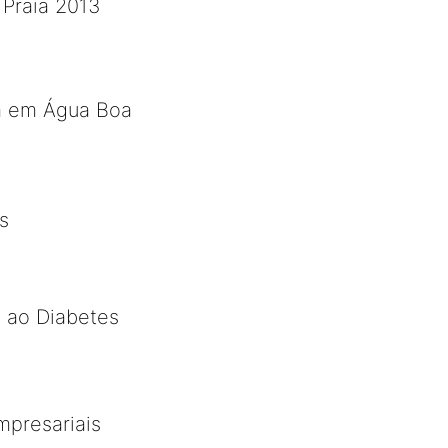
 Praia 2013
da em Água Boa
s
 ao Diabetes
mpresariais