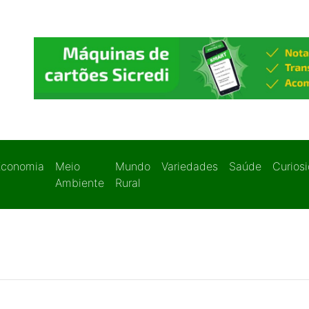
Economia
Meio
Mundo
Variedades
Saúde
Curios
Ambiente
Rural