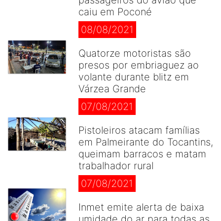
passageiros do avião que
caiu em Poconé
08/08/2021
Quatorze motoristas são
presos por embriaguez ao
volante durante blitz em
Várzea Grande
07/08/2021
Pistoleiros atacam famílias
em Palmeirante do Tocantins,
queimam barracos e matam
trabalhador rural
07/08/2021
Inmet emite alerta de baixa
umidade do ar para todas as