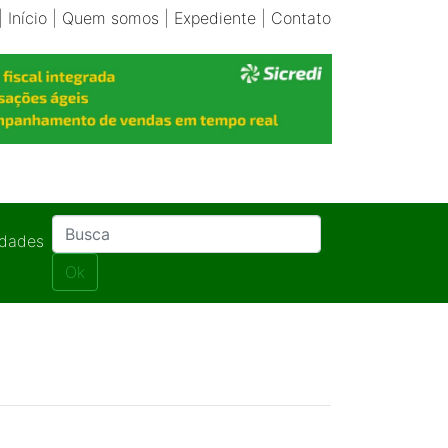
|
Início
|
Quem somos
|
Expediente
|
Contato
idades
Ok