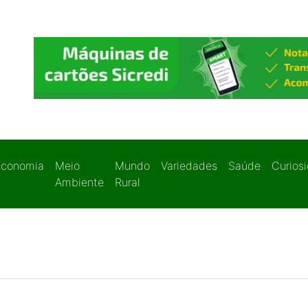
Economia
Meio
Mundo
Variedades
Saúde
Curios
Ambiente
Rural