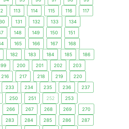
12
113
114
115
116
117
30
131
132
133
134
47
148
149
150
151
64
165
166
167
168
182
183
184
185
186
199
200
201
202
203
216
217
218
219
220
233
234
235
236
237
250
251
252
253
266
267
268
269
270
283
284
285
286
287