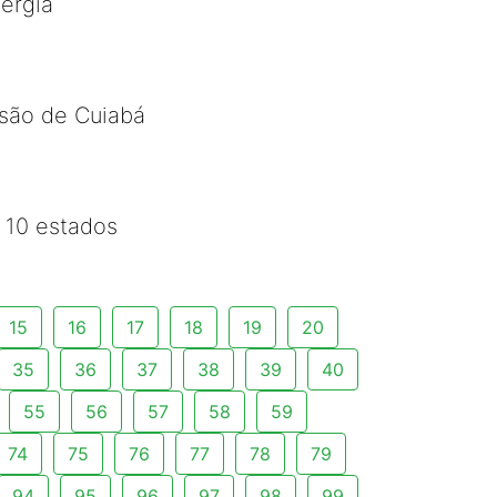
nergia
ssão de Cuiabá
s 10 estados
15
16
17
18
19
20
35
36
37
38
39
40
55
56
57
58
59
74
75
76
77
78
79
94
95
96
97
98
99