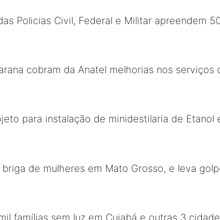
as Policias Civil, Federal e Militar apreendem 
rana cobram da Anatel melhorias nos serviços de
jeto para instalação de minidestilaria de Etano
 briga de mulheres em Mato Grosso, e leva golp
mil famílias sem luz em Cuiabá e outras 3 cidad