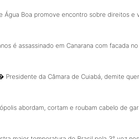
de Água Boa promove encontro sobre direitos e v
anos é assassinado em Canarana com facada n
� Presidente da Câmara de Cuiabá, demite quem
polis abordam, cortam e roubam cabelo de gar
stra maior temperatura do Brasil pela 3° vez ne