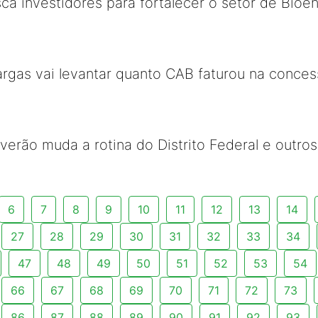
ca investidores para fortalecer o setor de Bioe
rgas vai levantar quanto CAB faturou na conce
 verão muda a rotina do Distrito Federal e outro
6
7
8
9
10
11
12
13
14
27
28
29
30
31
32
33
34
47
48
49
50
51
52
53
54
66
67
68
69
70
71
72
73
86
87
88
89
90
91
92
93