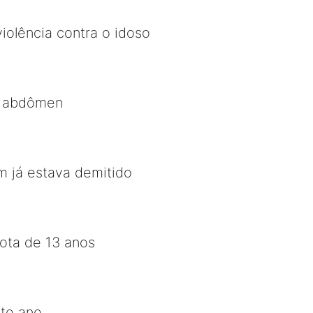
iolência contra o idoso
o abdômen
 já estava demitido
ota de 13 anos
ste ano