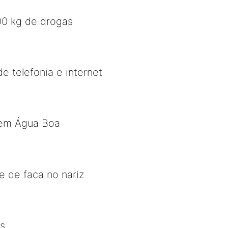
500 kg de drogas
 telefonia e internet
l em Água Boa
e de faca no nariz
es