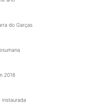
arra do Garças
 desumana
em 2018
é instaurada