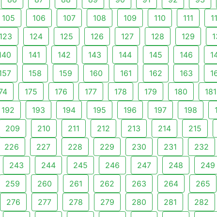
105
106
107
108
109
110
111
1
123
124
125
126
127
128
129
1
140
141
142
143
144
145
146
1
157
158
159
160
161
162
163
1
74
175
176
177
178
179
180
181
192
193
194
195
196
197
198
209
210
211
212
213
214
215
226
227
228
229
230
231
232
243
244
245
246
247
248
249
259
260
261
262
263
264
265
276
277
278
279
280
281
282