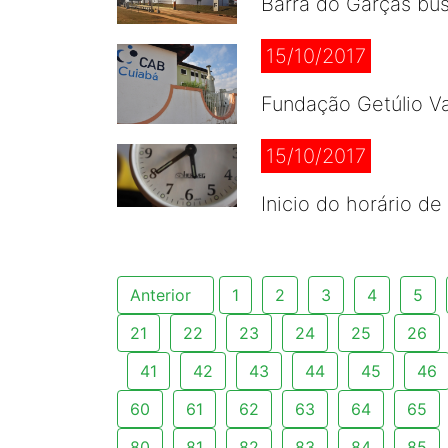
Barra do Garças bus
15/10/2017
Fundação Getúlio Va
15/10/2017
Inicio do horário de
Anterior
1
2
3
4
5
21
22
23
24
25
26
41
42
43
44
45
46
60
61
62
63
64
65
80
81
82
83
84
85