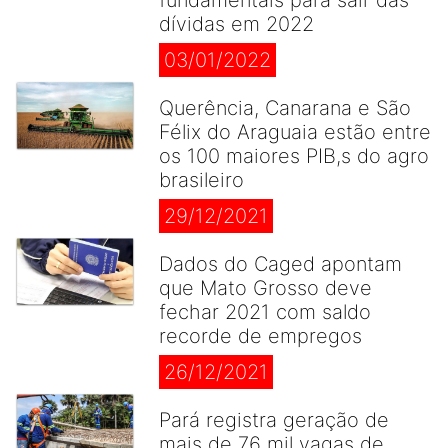
fundamentais para sair das
dívidas em 2022
03/01/2022
Querência, Canarana e São
Félix do Araguaia estão entre
os 100 maiores PIB,s do agro
brasileiro
29/12/2021
Dados do Caged apontam
que Mato Grosso deve
fechar 2021 com saldo
recorde de empregos
26/12/2021
Pará registra geração de
mais de 76 mil vagas de