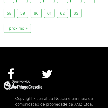
58
59
60
61
62
63
proximo »
Copyright - Jornal da Noticia e um meio de
comunicacao de propriedade da AMZ Ltda.