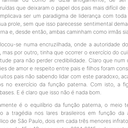
uídas que deixaram o papel dos pais mais difícil de 
o, implicava ser um paradigma de liderança com toda
 prole, sem que isso parecesse sentimental demais,
erna e, desde então, ambas caminham como irmãs si
locou-se numa encruzilhada, onde a autoridade do
 mas por outro, tinha que ocorrer o exercício do c
atitude para não perder credibilidade. Claro que nu
ões de amor e respeito entre pais e filhos foram co
 muitos pais não sabendo lidar com este paradoxo, 
cos no exercício da função paterna. Com isto, a f
bases. E é claro que isso não é nada bom.
amente é o equilíbrio da função paterna, o meio t
 a tragédia nos lares brasileiros em função da 
lico de São Paulo, dois em cada três menores infrat