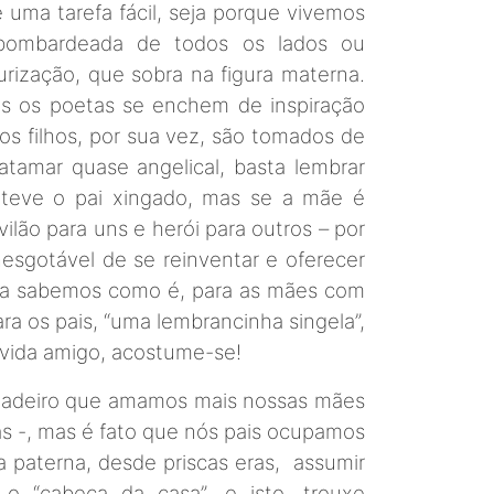
 uma tarefa fácil, seja porque vivemos
bombardeada de todos os lados ou
rização, que sobra na figura materna.
las os poetas se enchem de inspiração
 os filhos, por sua vez, são tomados de
amar quase angelical, basta lembrar
teve o pai xingado, mas se a mãe é
ilão para uns e herói para outros – por
esgotável de se reinventar e oferecer
ca sabemos como é, para as mães com
ra os pais, “uma lembrancinha singela”,
 vida amigo, acostume-se!
verdadeiro que amamos mais nossas mães
s -, mas é fato que nós pais ocupamos
a paterna, desde priscas eras, assumir
o “cabeça da casa”, e isto, trouxe