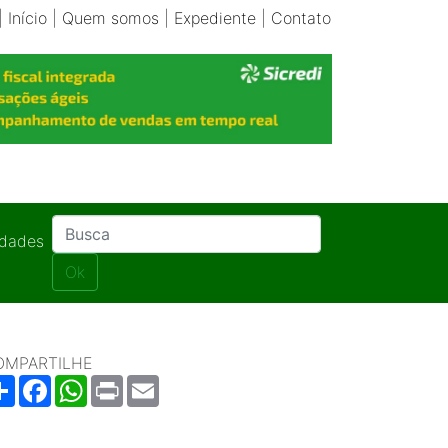
|
Início
|
Quem somos
|
Expediente
|
Contato
idades
Ok
OMPARTILHE
Share
Facebook
WhatsApp
Print
Email