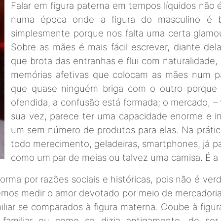
Falar em figura paterna em tempos líquidos não é
numa época onde a figura do masculino é 
simplesmente porque nos falta uma certa glamou
Sobre as mães é mais fácil escrever, diante de
que brota das entranhas e flui com naturalidade,
memórias afetivas que colocam as mães num pat
que quase ninguém briga com o outro porque 
ofendida, a confusão está formada; o mercado, – v
sua vez, parece ter uma capacidade enorme e in
um sem número de produtos para elas. Na práti
todo merecimento, geladeiras, smartphones, já pa
como um par de meias ou talvez uma camisa. É a
forma por razões sociais e históricas, pois não é 
mos medir o amor devotado por meio de mercadoria
iliar se comparados à figura materna. Coube à figur
amiliar ou como se dizia antigamente, de ser 