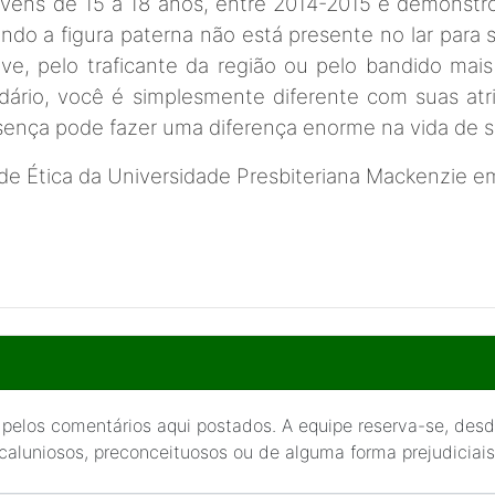
 jovens de 15 a 18 anos, entre 2014-2015 e demons
o a figura paterna não está presente no lar para s
ive, pelo traficante da região ou pelo bandido mais
ário, você é simplesmente diferente com suas atr
sença pode fazer uma diferença enorme na vida de seu
de Ética da Universidade Presbiteriana Mackenzie 
 pelos comentários aqui postados. A equipe reserva-se, desde
 caluniosos, preconceituosos ou de alguma forma prejudiciais 