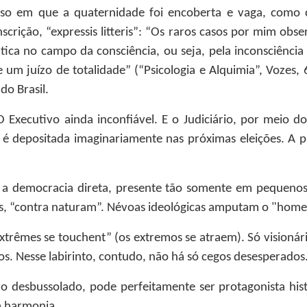
sso em que a quaternidade foi encoberta e vaga, como 
nscrição, “expressis litteris”: “Os raros casos por mim o
tica no campo da consciência, ou seja, pela inconsciência
um juízo de totalidade” (“Psicologia e Alquimia”, Vozes, 
do Brasil.
O Executivo ainda inconfiável. E o Judiciário, por meio 
 depositada imaginariamente nas próximas eleições. A pri
l a democracia direta, presente tão somente em pequenos
s, “contra naturam”. Névoas ideológicas amputam o "home
xtrêmes se touchent” (os extremos se atraem). Só visionár
os. Nesse labirinto, contudo, não há só cegos desesperados
o desbussolado, pode perfeitamente ser protagonista hist
a harmonia.