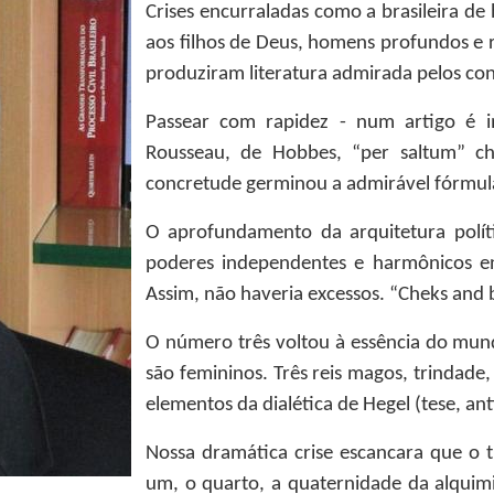
Crises encurraladas como a brasileira de
aos filhos de Deus, homens profundos e ra
produziram literatura admirada pelos c
Passear com rapidez - num artigo é im
Rousseau, de Hobbes, “per saltum” c
concretude germinou a admirável fórmula
O aprofundamento da arquitetura polít
poderes independentes e harmônicos ent
Assim, não haveria excessos. “Cheks and 
O número três voltou à essência do mun
são femininos. Três reis magos, trindade, 
elementos da dialética de Hegel (tese, antí
Nossa dramática crise escancara que o 
um, o quarto, a quaternidade da alquimi