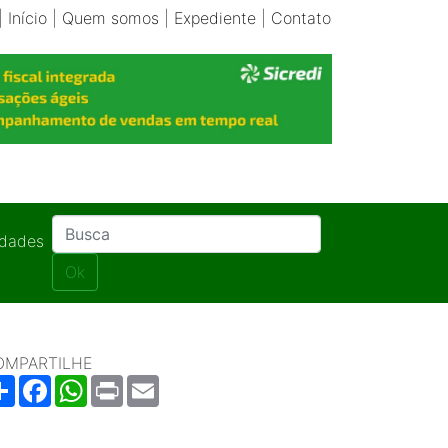
|
Início
|
Quem somos
|
Expediente
|
Contato
idades
Ok
OMPARTILHE
Share
Facebook
WhatsApp
Print
Email