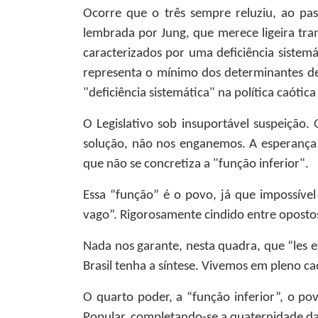
Ocorre que o três sempre reluziu, ao pa
lembrada por Jung, que merece ligeira tra
caracterizados por uma deficiência sistemá
representa o mínimo dos determinantes de 
"deficiência sistemática" na política caótica 
O Legislativo sob insuportável suspeição. 
solução, não nos enganemos. A esperança é
que não se concretiza a "função inferior".
Essa “função” é o povo, já que impossíve
vago”. Rigorosamente cindido entre oposto
Nada nos garante, nesta quadra, que “les e
Brasil tenha a síntese. Vivemos em pleno ca
O quarto poder, a “função inferior”, o pov
Popular, completando-se a quaternidade d