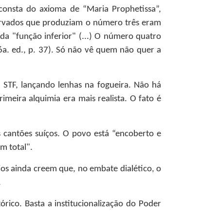
consta do axioma de “Maria Prophetissa”,
bservados que produziam o número três eram
 da "função inferior" (...) O número quatro
6a. ed., p. 37). Só não vê quem não quer a
do STF, lançando lenhas na fogueira. Não há
meira alquimia era mais realista. O fato é
 cantões suíços. O povo está “encoberto e
m total".
ios ainda creem que, no embate dialético, o
.
órico. Basta a institucionalização do Poder