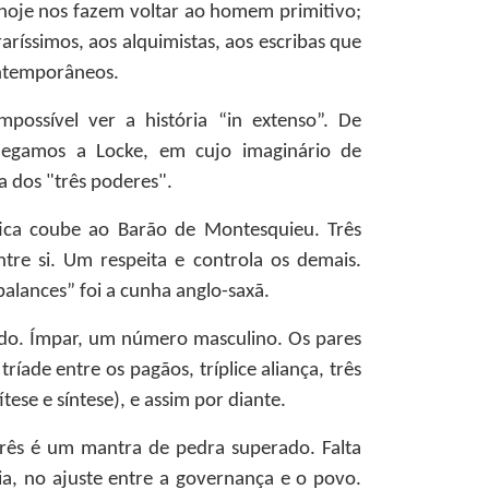
 hoje nos fazem voltar ao homem primitivo;
ríssimos, aos alquimistas, aos escribas que
ontemporâneos.
possível ver a história “in extenso”. De
hegamos a Locke, em cujo imaginário de
 dos "três poderes".
ica coube ao Barão de Montesquieu. Três
re si. Um respeita e controla os demais.
balances” foi a cunha anglo-saxã.
do. Ímpar, um número masculino. Os pares
tríade entre os pagãos, tríplice aliança, três
tese e síntese), e assim por diante.
três é um mantra de pedra superado. Falta
a, no ajuste entre a governança e o povo.