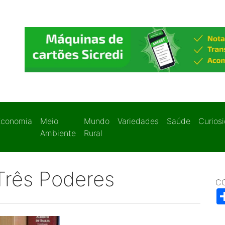
Economia
Meio
Mundo
Variedades
Saúde
Curios
Ambiente
Rural
Três Poderes
C