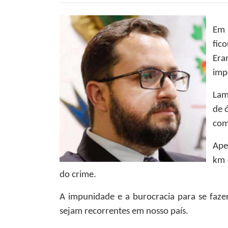
Em 
fic
Era
imp
Lam
de 
com
Ape
km 
do crime.
A impunidade e a burocracia para se fazer 
sejam recorrentes em nosso país.