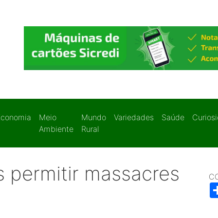
Economia
Meio
Mundo
Variedades
Saúde
Curios
Ambiente
Rural
 permitir massacres
C