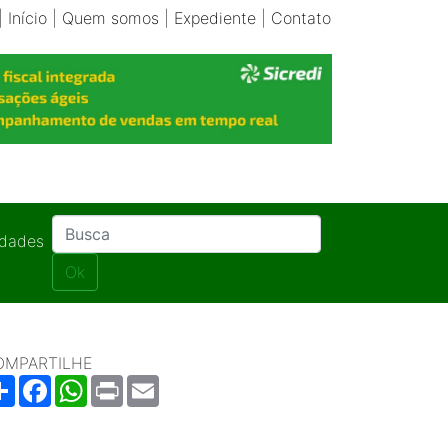
|
Início
|
Quem somos
|
Expediente
|
Contato
idades
Ok
OMPARTILHE
Share
Facebook
WhatsApp
Print
Email