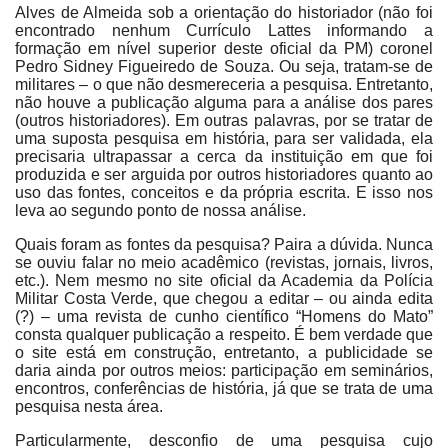
Alves de Almeida sob a orientação do historiador (não foi
encontrado nenhum Currículo Lattes informando a
formação em nível superior deste oficial da PM) coronel
Pedro Sidney Figueiredo de Souza. Ou seja, tratam-se de
militares – o que não desmereceria a pesquisa. Entretanto,
não houve a publicação alguma para a análise dos pares
(outros historiadores). Em outras palavras, por se tratar de
uma suposta pesquisa em história, para ser validada, ela
precisaria ultrapassar a cerca da instituição em que foi
produzida e ser arguida por outros historiadores quanto ao
uso das fontes, conceitos e da própria escrita. E isso nos
leva ao segundo ponto de nossa análise.
Quais foram as fontes da pesquisa? Paira a dúvida. Nunca
se ouviu falar no meio acadêmico (revistas, jornais, livros,
etc.). Nem mesmo no site oficial da Academia da Polícia
Militar Costa Verde, que chegou a editar – ou ainda edita
(?) – uma revista de cunho científico “Homens do Mato”
consta qualquer publicação a respeito. É bem verdade que
o site está em construção, entretanto, a publicidade se
daria ainda por outros meios: participação em seminários,
encontros, conferências de história, já que se trata de uma
pesquisa nesta área.
Particularmente, desconfio de uma pesquisa cujo