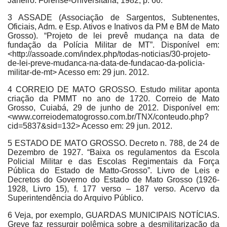
Janeiro: Forense-Universitária, 1982, p. 66.
3 ASSADE (Associação de Sargentos, Subtenentes,
Oficiais, Adm. e Esp. Ativos e Inativos da PM e BM de Mato
Grosso). “Projeto de lei prevê mudança na data de
fundação da Polícia Militar de MT”. Disponível em:
<http://assoade.com/index.php/todas-noticias/30-projeto-
de-lei-preve-mudanca-na-data-de-fundacao-da-policia-
militar-de-mt> Acesso em: 29 jun. 2012.
4 CORREIO DE MATO GROSSO. Estudo militar aponta
criação da PMMT no ano de 1720. Correio de Mato
Grosso, Cuiabá, 29 de junho de 2012. Disponível em:
<www.correiodematogrosso.com.br/TNX/conteudo.php?
cid=5837&sid=132> Acesso em: 29 jun. 2012.
5 ESTADO DE MATO GROSSO. Decreto n. 788, de 24 de
Dezembro de 1927. “Baixa os regulamentos da Escola
Policial Militar e das Escolas Regimentais da Força
Pública do Estado de Matto-Grosso”. Livro de Leis e
Decretos do Governo do Estado de Mato Grosso (1926-
1928, Livro 15), f. 177 verso – 187 verso. Acervo da
Superintendência do Arquivo Público.
6 Veja, por exemplo, GUARDAS MUNICIPAIS NOTÍCIAS.
Greve faz ressurgir polêmica sobre a desmilitarização da