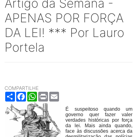
Artigo da Semana -
APENAS POR FORÇA
DA LEI! *** Por Lauro
Portela
COMPARTILHE
Share
Facebook
WhatsApp
Print
Email
É suspeitoso quando um
governo quer fazer valer
verdades históricas por força
da lei. Mais ainda quando,
face às discussões acerca da
desmilitarização das polícias