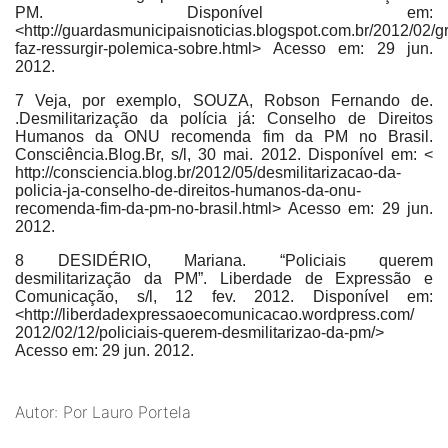
PM. Disponível em:
<http://guardasmunicipaisnoticias.blogspot.com.br/2012/02/g
faz-ressurgir-polemica-sobre.html> Acesso em: 29 jun.
2012.
7 Veja, por exemplo, SOUZA, Robson Fernando de.
.Desmilitarização da polícia já: Conselho de Direitos
Humanos da ONU recomenda fim da PM no Brasil.
Consciência.Blog.Br, s/l, 30 mai. 2012. Disponível em: <
http://consciencia.blog.br/2012/05/desmilitarizacao-da-
policia-ja-conselho-de-direitos-humanos-da-onu-
recomenda-fim-da-pm-no-brasil.html> Acesso em: 29 jun.
2012.
8 DESIDÉRIO, Mariana. “Policiais querem
desmilitarização da PM”. Liberdade de Expressão e
Comunicação, s/l, 12 fev. 2012. Disponível em:
<http://liberdadexpressaoecomunicacao.wordpress.com/
2012/02/12/policiais-querem-desmilitarizao-da-pm/>
Acesso em: 29 jun. 2012.
Autor: Por Lauro Portela