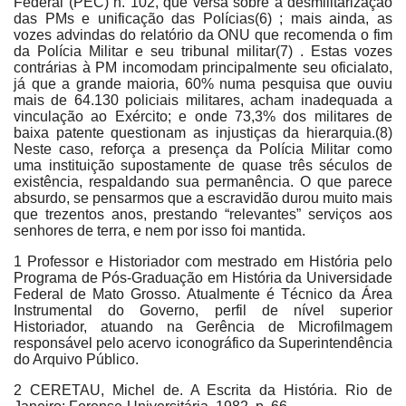
Federal (PEC) n. 102, que versa sobre a desmilitarização
das PMs e unificação das Polícias(6) ; mais ainda, as
vozes advindas do relatório da ONU que recomenda o fim
da Polícia Militar e seu tribunal militar(7) . Estas vozes
contrárias à PM incomodam principalmente seu oficialato,
já que a grande maioria, 60% numa pesquisa que ouviu
mais de 64.130 policiais militares, acham inadequada a
vinculação ao Exército; e onde 73,3% dos militares de
baixa patente questionam as injustiças da hierarquia.(8)
Neste caso, reforça a presença da Polícia Militar como
uma instituição supostamente de quase três séculos de
existência, respaldando sua permanência. O que parece
absurdo, se pensarmos que a escravidão durou muito mais
que trezentos anos, prestando “relevantes” serviços aos
senhores de terra, e nem por isso foi mantida.
1 Professor e Historiador com mestrado em História pelo
Programa de Pós-Graduação em História da Universidade
Federal de Mato Grosso. Atualmente é Técnico da Área
Instrumental do Governo, perfil de nível superior
Historiador, atuando na Gerência de Microfilmagem
responsável pelo acervo iconográfico da Superintendência
do Arquivo Público.
2 CERETAU, Michel de. A Escrita da História. Rio de