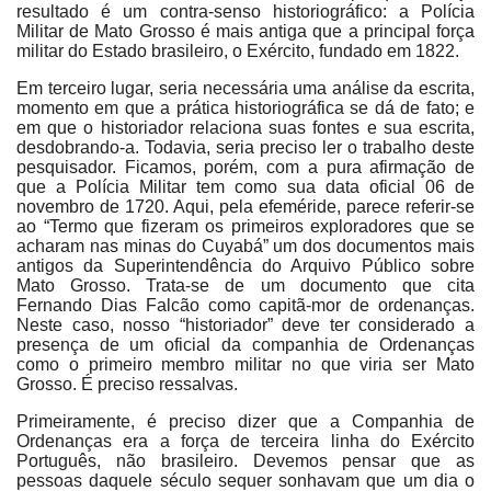
resultado é um contra-senso historiográfico: a Polícia
Militar de Mato Grosso é mais antiga que a principal força
militar do Estado brasileiro, o Exército, fundado em 1822.
Em terceiro lugar, seria necessária uma análise da escrita,
momento em que a prática historiográfica se dá de fato; e
em que o historiador relaciona suas fontes e sua escrita,
desdobrando-a. Todavia, seria preciso ler o trabalho deste
pesquisador. Ficamos, porém, com a pura afirmação de
que a Polícia Militar tem como sua data oficial 06 de
novembro de 1720. Aqui, pela efeméride, parece referir-se
ao “Termo que fizeram os primeiros exploradores que se
acharam nas minas do Cuyabá” um dos documentos mais
antigos da Superintendência do Arquivo Público sobre
Mato Grosso. Trata-se de um documento que cita
Fernando Dias Falcão como capitã-mor de ordenanças.
Neste caso, nosso “historiador” deve ter considerado a
presença de um oficial da companhia de Ordenanças
como o primeiro membro militar no que viria ser Mato
Grosso. É preciso ressalvas.
Primeiramente, é preciso dizer que a Companhia de
Ordenanças era a força de terceira linha do Exército
Português, não brasileiro. Devemos pensar que as
pessoas daquele século sequer sonhavam que um dia o