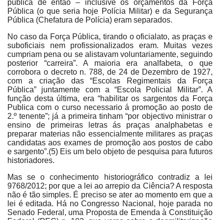
pública de então – inclusive os orçamentos da Força
Pública (o que seria hoje Polícia Militar) e da Segurança
Pública (Chefatura de Polícia) eram separados.
No caso da Força Pública, tirando o oficialato, as praças e
suboficiais nem profissionalizados eram. Muitas vezes
cumpriam pena ou se alistavam voluntariamente, seguindo
posterior “carreira”. A maioria era analfabeta, o que
corrobora o decreto n. 788, de 24 de Dezembro de 1927,
com a criação das “Escolas Regimentais da Força
Pública” juntamente com a “Escola Policial Militar”. A
função desta última, era “habilitar os sargentos da Força
Publica com o curso necessario á promoção ao posto de
2.º tenente”; já a primeira tinham “por objectivo ministrar o
ensino de primeiras letras ás praças analphabetas e
preparar materias não essencialmente militares as praças
candidatas aos exames de promoção aos postos de cabo
e sargento”.(5) Eis um belo objeto de pesquisa para futuros
historiadores.
Mas se o conhecimento historiográfico contradiz a lei
9768/2012; por que a lei ao arrepio da Ciência? A resposta
não é tão simples. É preciso se ater ao momento em que a
lei é editada. Há no Congresso Nacional, hoje parada no
Senado Federal, uma Proposta de Emenda à Constituição