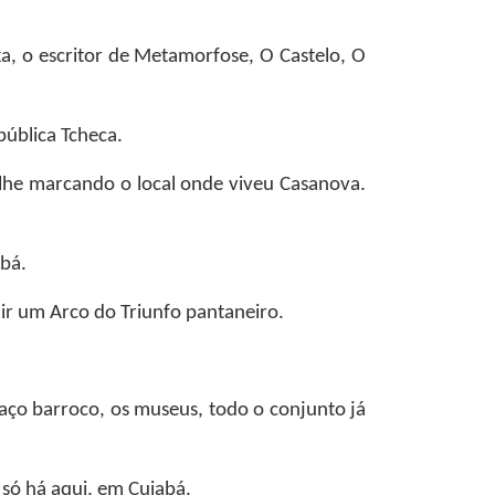
, o escritor de Metamorfose, O Castelo, O
ública Tcheca.
talhe marcando o local onde viveu Casanova.
abá.
ir um Arco do Triunfo pantaneiro.
traço barroco, os museus, todo o conjunto já
s só há aqui, em Cuiabá.