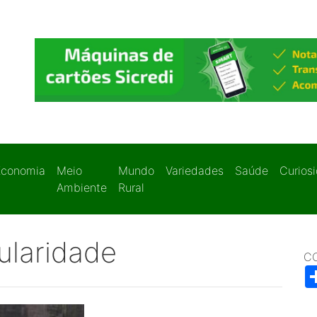
Economia
Meio
Mundo
Variedades
Saúde
Curios
Ambiente
Rural
ularidade
C