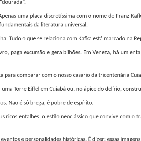
 “dourada”.
penas uma placa discretíssima com o nome de Franz Kafka
 fundamentais da literatura universal.
ha. Tudo o que se relaciona com Kafka está marcado na Rep
livro, paga excursão e gera bilhões. Em Veneza, há um en
a para comparar com o nosso casario da tricentenária Cui
a Torre Eiffel em Cuiabá ou, no ápice do delírio, constru
os. Não é só brega, é pobre de espírito.
seus ricos entalhes, o estilo neoclássico que convive com o 
 eventos e personalidades históricas. É dizer: essas imagen