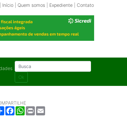
|
Início
|
Quem somos
|
Expediente
|
Contato
idades
Ok
OMPARTILHE
Share
Facebook
WhatsApp
Print
Email