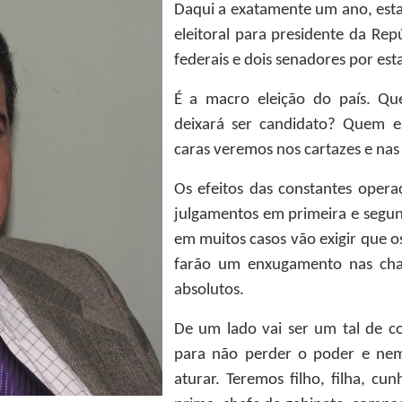
Daqui a exatamente um ano, es
eleitoral para presidente da Rep
federais e dois senadores por est
É a macro eleição do país. Qu
deixará ser candidato? Quem e
caras veremos nos cartazes e na
Os efeitos das constantes operaç
julgamentos em primeira e segunda
em muitos casos vão exigir que os
farão um enxugamento nas cha
absolutos.
De um lado vai ser um tal de c
para não perder o poder e nem
aturar. Teremos filho, filha, cu