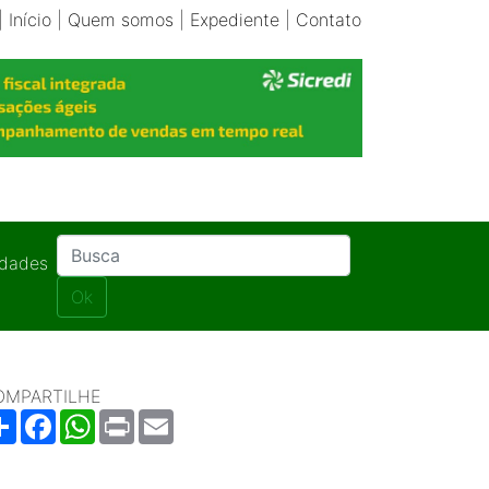
|
Início
|
Quem somos
|
Expediente
|
Contato
idades
Ok
OMPARTILHE
Share
Facebook
WhatsApp
Print
Email