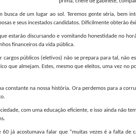
prima, chefe de gabinete, compadr
m busca de um lugar ao sol. Teremos gente séria, bem in
posas e seus incestados candidatos. Dificilmente obterão êxi
ue estarão discursando e vomitando honestidade no horár
nhos financeiros da vida pública.
 cargos públicos (eletivos) não se prepara para tal, nã
lico que almejam. Estes, mesmo que eleitos, uma vez no p
ma constante na nossa história. Ora perdemos para a cor
to.
iedade, com uma educação eficiente, e isso ainda não te
ns.
 60 já acostumava falar que “muitas vezes é a falta de c