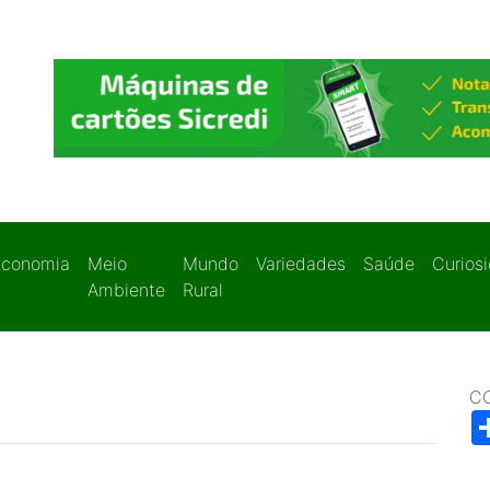
Economia
Meio
Mundo
Variedades
Saúde
Curios
Ambiente
Rural
C