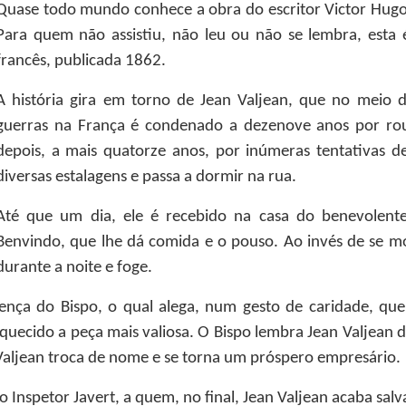
Quase todo mundo conhece a obra do escritor Victor Hugo, 
Para quem não assistiu, não leu ou não se lembra, esta
francês, publicada 1862.
A história gira em torno de Jean Valjean, que no meio 
guerras na França é condenado a dezenove anos por rou
depois, a mais quatorze anos, por inúmeras tentativas de
diversas estalagens e passa a dormir na rua.
Até que um dia, ele é recebido na casa do benevolent
Benvindo, que lhe dá comida e o pouso. Ao invés de se mos
durante a noite e foge.
ença do Bispo, o qual alega, num gesto de caridade, que
squecido a peça mais valiosa. O Bispo lembra Jean Valjean 
aljean troca de nome e se torna um próspero empresário.
o Inspetor Javert, a quem, no final, Jean Valjean acaba sal