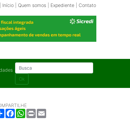
|
Início
|
Quem somos
|
Expediente
|
Contato
idades
Ok
OMPARTILHE
Share
Facebook
WhatsApp
Print
Email