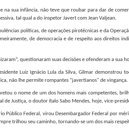
na sua infância, não teve que roubar para dar de comer a
siva, tal qual a do inspetor Javert com Jean Valjean.
bulências políticas, de operações pirotécnicas e da Opera
eiramente, de democracia e de respeito aos direitos indi
izaram”, questionaram suas decisões e ofenderam a sua hon
sidente Luiz Ignácio Lula da Silva, Gilmar demonstrou t
ídica, não lhe permite rompantes “javertianos" de vingança.
 vetou o nome de um dos homens mais competentes, brilha
al de Justiça, o doutor ítalo Sabo Mendes, hoje, vice-presi
tério Público Federal, virou Desembargador Federal por mér
mpre trilhou seu caminho, tornando-se um dos mais respei