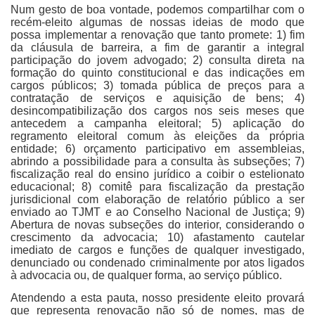
Num gesto de boa vontade, podemos compartilhar com o
recém-eleito algumas de nossas ideias de modo que
possa implementar a renovação que tanto promete: 1) fim
da cláusula de barreira, a fim de garantir a integral
participação do jovem advogado; 2) consulta direta na
formação do quinto constitucional e das indicações em
cargos públicos; 3) tomada pública de preços para a
contratação de serviços e aquisição de bens; 4)
desincompatibilização dos cargos nos seis meses que
antecedem a campanha eleitoral; 5) aplicação do
regramento eleitoral comum às eleições da própria
entidade; 6) orçamento participativo em assembleias,
abrindo a possibilidade para a consulta às subseções; 7)
fiscalização real do ensino jurídico a coibir o estelionato
educacional; 8) comitê para fiscalização da prestação
jurisdicional com elaboração de relatório público a ser
enviado ao TJMT e ao Conselho Nacional de Justiça; 9)
Abertura de novas subseções do interior, considerando o
crescimento da advocacia; 10) afastamento cautelar
imediato de cargos e funções de qualquer investigado,
denunciado ou condenado criminalmente por atos ligados
à advocacia ou, de qualquer forma, ao serviço público.
Atendendo a esta pauta, nosso presidente eleito provará
que representa renovação não só de nomes, mas de