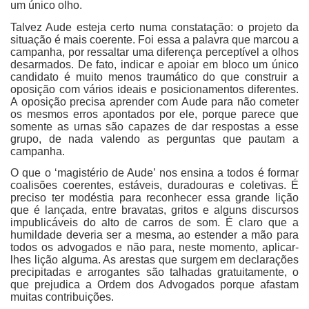
um único olho.
Talvez Aude esteja certo numa constatação: o projeto da
situação é mais coerente. Foi essa a palavra que marcou a
campanha, por ressaltar uma diferença perceptível a olhos
desarmados. De fato, indicar e apoiar em bloco um único
candidato é muito menos traumático do que construir a
oposição com vários ideais e posicionamentos diferentes.
A oposição precisa aprender com Aude para não cometer
os mesmos erros apontados por ele, porque parece que
somente as urnas são capazes de dar respostas a esse
grupo, de nada valendo as perguntas que pautam a
campanha.
O que o ‘magistério de Aude’ nos ensina a todos é formar
coalisões coerentes, estáveis, duradouras e coletivas. É
preciso ter modéstia para reconhecer essa grande lição
que é lançada, entre bravatas, gritos e alguns discursos
impublicáveis do alto de carros de som. É claro que a
humildade deveria ser a mesma, ao estender a mão para
todos os advogados e não para, neste momento, aplicar-
lhes lição alguma. As arestas que surgem em declarações
precipitadas e arrogantes são talhadas gratuitamente, o
que prejudica a Ordem dos Advogados porque afastam
muitas contribuições.