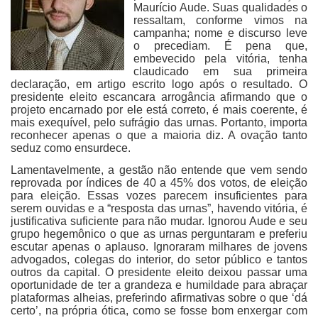
Maurício Aude. Suas qualidades o
ressaltam, conforme vimos na
campanha; nome e discurso leve
o precediam. É pena que,
embevecido pela vitória, tenha
claudicado em sua primeira
declaração, em artigo escrito logo após o resultado. O
presidente eleito escancara arrogância afirmando que o
projeto encarnado por ele está correto, é mais coerente, é
mais exequível, pelo sufrágio das urnas. Portanto, importa
reconhecer apenas o que a maioria diz. A ovação tanto
seduz como ensurdece.
Lamentavelmente, a gestão não entende que vem sendo
reprovada por índices de 40 a 45% dos votos, de eleição
para eleição. Essas vozes parecem insuficientes para
serem ouvidas e a “resposta das urnas”, havendo vitória, é
justificativa suficiente para não mudar. Ignorou Aude e seu
grupo hegemônico o que as urnas perguntaram e preferiu
escutar apenas o aplauso. Ignoraram milhares de jovens
advogados, colegas do interior, do setor público e tantos
outros da capital. O presidente eleito deixou passar uma
oportunidade de ter a grandeza e humildade para abraçar
plataformas alheias, preferindo afirmativas sobre o que ‘dá
certo’, na própria ótica, como se fosse bom enxergar com