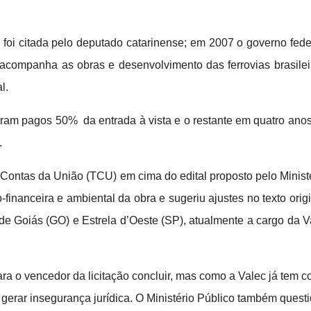
 foi citada pelo deputado catarinense; em 2007 o governo fed
 acompanha as obras e desenvolvimento das ferrovias brasile
l.
foram pagos 50% da entrada à vista e o restante em quatro ano
.
 Contas da União (TCU) em cima do edital proposto pelo Ministér
financeira e ambiental da obra e sugeriu ajustes no texto orig
de Goiás (GO) e Estrela d’Oeste (SP), atualmente a cargo da V
ara o vencedor da licitação concluir, mas como a Valec já te
o gerar insegurança jurídica. O Ministério Público também que