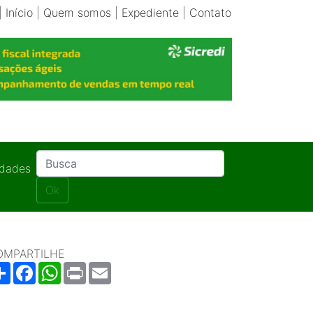
|
Início
|
Quem somos
|
Expediente
|
Contato
idades
Ok
OMPARTILHE
Share
Facebook
WhatsApp
Print
Email