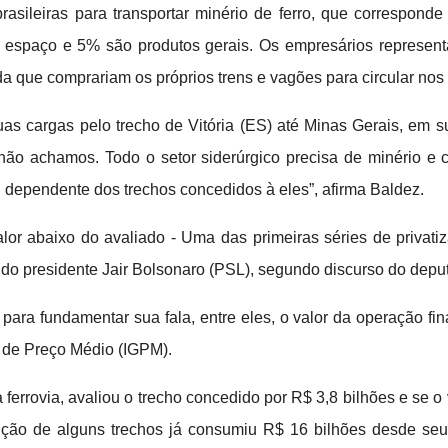
s brasileiras para transportar minério de ferro, que correspo
 espaço e 5% são produtos gerais. Os empresários represent
a que comprariam os próprios trens e vagões para circular nos 
s cargas pelo trecho de Vitória (ES) até Minas Gerais, em su
e não achamos. Todo o setor siderúrgico precisa de minério e
 dependente dos trechos concedidos à eles”, afirma Baldez.
lor abaixo do avaliado - Uma das primeiras séries de privat
o presidente Jair Bolsonaro (PSL), segundo discurso do depu
para fundamentar sua fala, entre eles, o valor da operação fi
l de Preço Médio (IGPM).
 ferrovia, avaliou o trecho concedido por R$ 3,8 bilhões e se o
ução de alguns trechos já consumiu R$ 16 bilhões desde seu