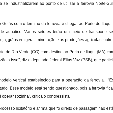
 se industrializarem ao ponto de utilizar a ferrovia Norte-
 de Goiás com o término da ferrovia é chegar ao Porto de Itaqui
orte aquático. Vários setores terão um meio de transporte 
soja, grãos em geral, mineração e as produções agrícolas, outro
e de Rio Verde (GO) com destino ao Porto de Itaqui (MA) com
ão a isso”, diz o deputado federal Elias Vaz (PSB), que part
modelo vertical estabelecido para a operação da ferrovia. “
tudo. Esse modelo está sendo questionado, pois a ferrovia fic
perar sozinha”, critica o congressista.
ocesso licitatório e afirma que “o direito de passagem não es