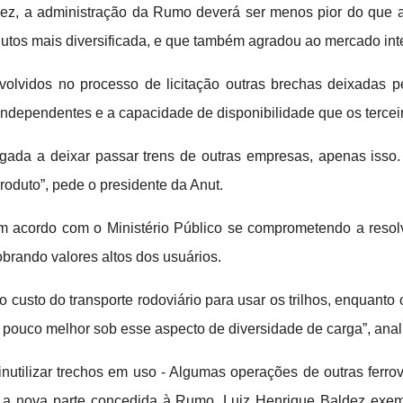
z, a administração da Rumo deverá ser menos pior do que a 
odutos mais diversificada, e que também agradou ao mercado int
olvidos no processo de licitação outras brechas deixadas pe
independentes e a capacidade de disponibilidade que os terceir
rigada a deixar passar trens de outras empresas, apenas iss
oduto”, pede o presidente da Anut.
m acordo com o Ministério Público se comprometendo a resolv
brando valores altos dos usuários.
custo do transporte rodoviário para usar os trilhos, enquan
pouco melhor sob esse aspecto de diversidade de carga”, anal
utilizar trechos em uso - Algumas operações de outras ferro
m a nova parte concedida à Rumo. Luiz Henrique Baldez exemp