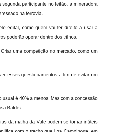
segunda participante no leilão, a mineradora
eressado na ferrovia.
lo edital, como quem vai ter direito a usar a
os poderão operar dentro dos trilhos.
o. Criar uma competição no mercado, como um
er esses questionamentos a fim de evitar um
to o usual é 40% a menos. Mas com a concessão
isa Baldez.
vias da malha da Vale podem se tornar inúteis
lifica com o trecho que liga Campinorte, em