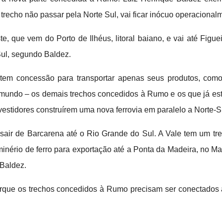
recho não passar pela Norte Sul, vai ficar inócuo operacionalm
e, que vem do Porto de Ilhéus, litoral baiano, e vai até Figuei
Sul, segundo Baldez.
já tem concessão para transportar apenas seus produtos, co
mundo – os demais trechos concedidos à Rumo e os que já estão
vestidores construírem uma nova ferrovia em paralelo a Norte-S
a sair de Barcarena até o Rio Grande do Sul. A Vale tem um t
nério de ferro para exportação até a Ponta da Madeira, no Ma
 Baldez.
porque os trechos concedidos à Rumo precisam ser conectados 