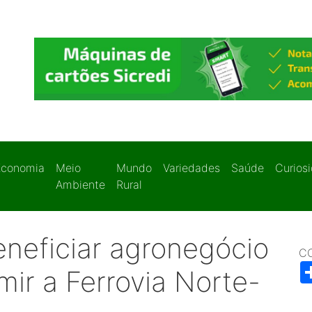
Economia
Meio
Mundo
Variedades
Saúde
Curios
Ambiente
Rural
neficiar agronegócio
C
ir a Ferrovia Norte-