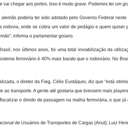
e vai chegar aos portos. Isso é muito grave. Podemos ter um g
 alemãs poderia ter sido adotado pelo Governo Federal neste 
rodovia, onde se cobra um valor de pedágio e quem quiser pa
emão”, informa o parlamentar goiano.
asil, nos últimos anos, foi uma total inviabilização da util
sistema ferroviário é 40% mais barato que o rodoviário. No Bra
izada, o diretor da Fieg, Célio Eustáquio, diz que “está otim
 ao transporte. A gente até gostaria que tivessem mais playe
iscalizar o direito de passagem na malha ferroviária, o que já 
cional de Usuários de Transportes de Cargas (Anut), Luiz Henr