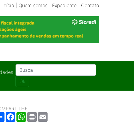
|
Início
|
Quem somos
|
Expediente
|
Contato
idades
Ok
OMPARTILHE
Share
Facebook
WhatsApp
Print
Email