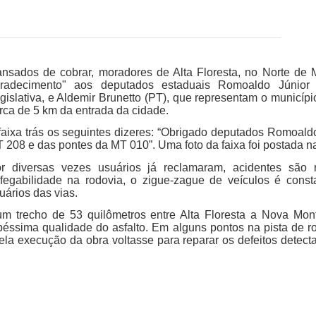
nsados de cobrar, moradores de Alta Floresta, no Norte de 
radecimento" aos deputados estaduais Romoaldo Júnior
gislativa, e Aldemir Brunetto (PT), que representam o municí
rca de 5 km da entrada da cidade.
faixa trás os seguintes dizeres: “Obrigado deputados Romoal
 208 e das pontes da MT 010”. Uma foto da faixa foi postada n
r diversas vezes usuários já reclamaram, acidentes são 
afegabilidade na rodovia, o zigue-zague de veículos é cons
uários das vias.
m trecho de 53 quilômetros entre Alta Floresta a Nova Mont
péssima qualidade do asfalto. Em alguns pontos na pista de r
la execução da obra voltasse para reparar os defeitos detect