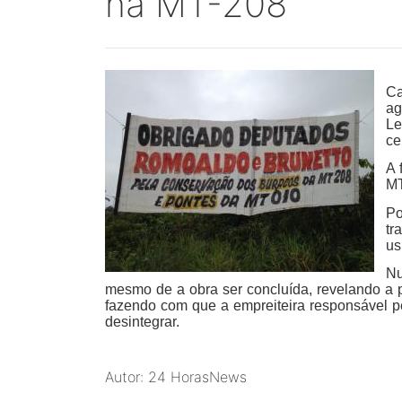
na MT-208
Ca
ag
Le
ce
A 
MT
Po
tr
us
Nu
mesmo de a obra ser concluída, revelando a 
fazendo com que a empreiteira responsável pe
desintegrar.
Autor: 24 HorasNews