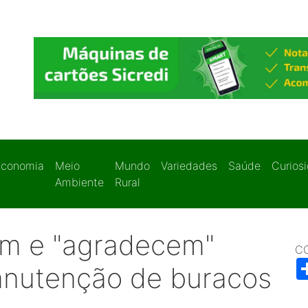
Economia
Meio
Mundo
Variedades
Saúde
Curios
Ambiente
Rural
am e "agradecem"
C
anutenção de buracos