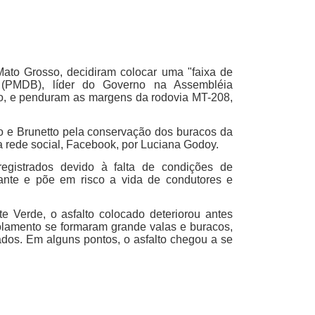
Mato Grosso, decidiram colocar uma "faixa de
 (PMDB), líder do Governo na Assembléia
pio, e penduram as margens da rodovia MT-208,
do e Brunetto pela conservação dos buracos da
a rede social, Facebook, por Luciana Godoy.
registrados devido à falta de condições de
tante e põe em risco a vida de condutores e
e Verde, o asfalto colocado deteriorou antes
olamento se formaram grande valas e buracos,
ados. Em alguns pontos, o asfalto chegou a se