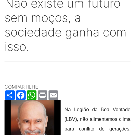
Não existe um futuro
sem moços, a
sociedade ganha com
isso.
COMPARTILHE
Share
Facebook
WhatsApp
Print
Email
Na Legião da Boa Vontade
(LBV), não alimentamos clima
para conflito de gerações.