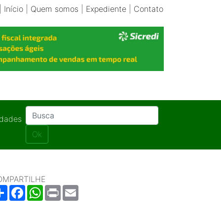
|
Início
|
Quem somos
|
Expediente
|
Contato
idades
Ok
OMPARTILHE
Share
Facebook
WhatsApp
Print
Email