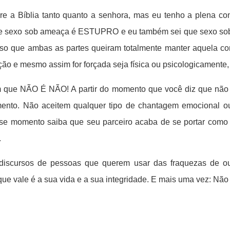
bre a Bíblia tanto quanto a senhora, mas eu tenho a plena c
e sexo sob ameaça é ESTUPRO e eu também sei que sexo so
ciso que ambas as partes queiram totalmente manter aquela c
ção e mesmo assim for forçada seja física ou psicologicamente,
am que NÃO É NÃO! A partir do momento que você diz que não 
mento. Não aceitem qualquer tipo de chantagem emocional o
esse momento saiba que seu parceiro acaba de se portar como
.
discursos de pessoas que querem usar das fraquezas de o
ue vale é a sua vida e a sua integridade. E mais uma vez: Não 