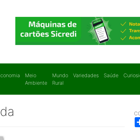
Economia
Meio
Mundo
Variedades
Saúde
Curios
Ambiente
Rural
ada
C