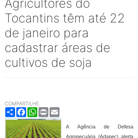
Agricultores do
Tocantins têm até 22
de janeiro para
cadastrar áreas de
cultivos de soja
COMPARTILHE
Share
Facebook
WhatsApp
Print
Email
A Agência de Defesa
Agropecuária (Adapec) alerta