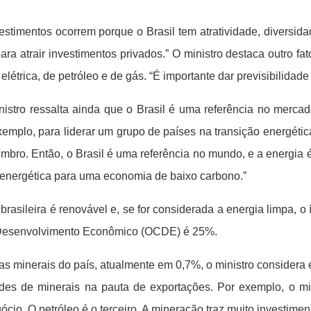
timentos ocorrem porque o Brasil tem atratividade, diversidad
ara atrair investimentos privados.”
O ministro destaca outro fa
elétrica, de petróleo e de gás. “É importante dar previsibilidad
ro ressalta ainda que o Brasil é uma referência no mercado
xemplo, para liderar um grupo de países na transição energéti
ro. Então, o Brasil é uma referência no mundo, e a energia é 
energética para uma economia de baixo carbono.”
asileira é renovável e, se for considerada a energia limpa, 
 Desenvolvimento Econômico (OCDE) é 25%.
minerais do país, atualmente em 0,7%, o ministro considera é
des de minerais na pauta de exportações. Por exemplo, o mi
io. O petróleo é o terceiro. A mineração traz muito investimento