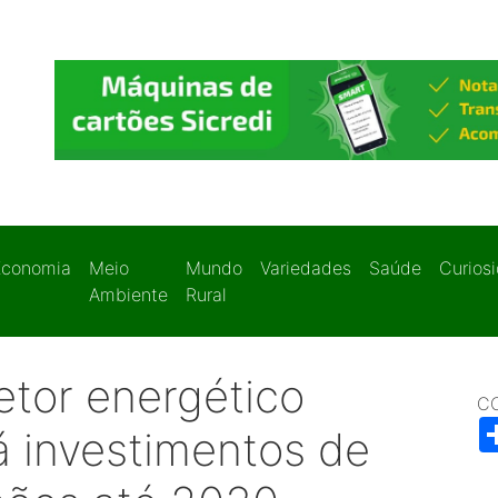
Economia
Meio
Mundo
Variedades
Saúde
Curios
Ambiente
Rural
etor energético
C
rá investimentos de