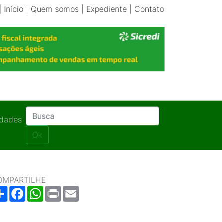
|
Início
|
Quem somos
|
Expediente
|
Contato
idades
Ok
OMPARTILHE
Share
Facebook
WhatsApp
Print
Email