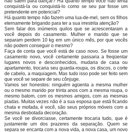
não saem para dançar? Há quanto tempo você não tenta
conquistá-la ou conquistá-lo como se seu par fosse um
pretendente em potencial?
Há quanto tempo não fazem uma lua-de-mel, sem os filhos
eternamente brigando para ter a sua irrestrita atenção?
Sem falar dos inúmeros quilos que se acrescentaram a
você depois do casamento. Mulher e marido que se
separam perdem 10 kg em um único mês, por que vocês
não podem conseguir o mesmo?
Faça de conta que você está de caso novo. Se fosse um
casamento novo, você certamente passaria a freqüentar
lugares novos e desconhecidos, mudaria de casa ou
apartamento, trocaria seu guarda-roupa, os discos, o corte
de cabelo, a maquiagem. Mas tudo isso pode ser feito sem
que você se separe de seu cônjuge.
Vamos ser honestos: ninguém agüenta a mesma mulher
ou o mesmo marido por trinta anos com a mesma roupa, o
mesmo batom, com os mesmos amigos, com as mesmas
piadas. Muitas vezes não é a sua esposa que está ficando
chata e mofada, é você, são seus próprios móveis com a
mesma desbotada decoração.
Se você se divorciasse, certamente trocaria tudo, que é
justamente um dos prazeres da separação. Quem se
separa se encanta com a nova vida, a nova casa, um novo