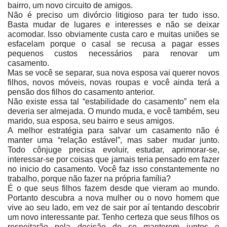
bairro, um novo circuito de amigos.
Não é preciso um divórcio litigioso para ter tudo isso.
Basta mudar de lugares e interesses e não se deixar
acomodar. Isso obviamente custa caro e muitas uniões se
esfacelam porque o casal se recusa a pagar esses
pequenos custos necessários para renovar um
casamento.
Mas se você se separar, sua nova esposa vai querer novos
filhos, novos móveis, novas roupas e você ainda terá a
pensão dos filhos do casamento anterior.
Não existe essa tal “estabilidade do casamento” nem ela
deveria ser almejada. O mundo muda, e você também, seu
marido, sua esposa, seu bairro e seus amigos.
A melhor estratégia para salvar um casamento não é
manter uma “relação estável”, mas saber mudar junto.
Todo cônjuge precisa evoluir, estudar, aprimorar-se,
interessar-se por coisas que jamais teria pensado em fazer
no inicio do casamento. Você faz isso constantemente no
trabalho, porque não fazer na própria família?
É o que seus filhos fazem desde que vieram ao mundo.
Portanto descubra a nova mulher ou o novo homem que
vive ao seu lado, em vez de sair por aí tentando descobrir
um novo interessante par. Tenho certeza que seus filhos os
respeitarão pela decisão de se manterem juntos e