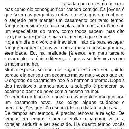
casada com o mesmo homem,
mas como ela consegue ficar casada comigo. Os jovens é
que fazem as perguntas certas, ou seja, querem conhecer
o segredo para manter um casamento por tanto tempo.
Ninguém ensina isso nas escolas, pelo contrário. Não sou
um especialista do ramo, como todos sabem, mas dito
isso, minha resposta é mais ou menos a que segue:
Hoje em dia o divórcio é inevitável, não dá para escapar.
Ninguém agüenta conviver com a mesma pessoa por uma
eternidade. Eu, na realidade já estou em meu terceiro
casamento – a única diferença é que casei três vezes com
a mesma mulher.
Minha esposa, se não me engano está em seu quinto,
porque ela pensou em pegar as malas mais vezes que eu.
O segredo do casamento não é a harmonia eterna. Depois
dos inevitáveis arranca-rabos, a solução é ponderar, se
acalmar e partir de novo com a mesma mulher.
O segredo no fundo é renovar o casamento e não procurar
um casamento novo. Isso exige alguns cuidados e
preocupações que são esquecidos no dia-a-dia do casal.
De tempos em tempos, é preciso renovar a relação. De
tempos em tempos é preciso voltar a namorar, voltar a
cortejar, seduzir e ser seduzido. Há quanto tempo vocês