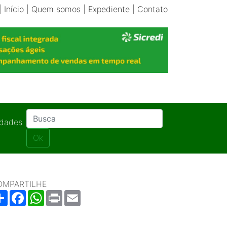
|
Início
|
Quem somos
|
Expediente
|
Contato
idades
Ok
OMPARTILHE
Share
Facebook
WhatsApp
Print
Email