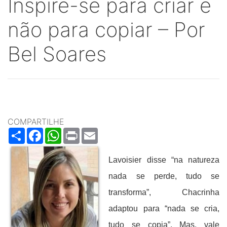
Inspire-se para criar e
não para copiar – Por
Bel Soares
COMPARTILHE
Share
Facebook
WhatsApp
Print
Email
Lavoisier disse “na natureza
nada se perde, tudo se
transforma”, Chacrinha
adaptou para “nada se cria,
tudo se copia”. Mas, vale