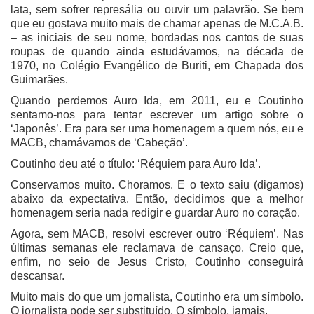
lata, sem sofrer represália ou ouvir um palavrão. Se bem
que eu gostava muito mais de chamar apenas de M.C.A.B.
– as iniciais de seu nome, bordadas nos cantos de suas
roupas de quando ainda estudávamos, na década de
1970, no Colégio Evangélico de Buriti, em Chapada dos
Guimarães.
Quando perdemos Auro Ida, em 2011, eu e Coutinho
sentamo-nos para tentar escrever um artigo sobre o
‘Japonês’. Era para ser uma homenagem a quem nós, eu e
MACB, chamávamos de ‘Cabeção’.
Coutinho deu até o título: ‘Réquiem para Auro Ida’.
Conservamos muito. Choramos. E o texto saiu (digamos)
abaixo da expectativa. Então, decidimos que a melhor
homenagem seria nada redigir e guardar Auro no coração.
Agora, sem MACB, resolvi escrever outro ‘Réquiem’. Nas
últimas semanas ele reclamava de cansaço. Creio que,
enfim, no seio de Jesus Cristo, Coutinho conseguirá
descansar.
Muito mais do que um jornalista, Coutinho era um símbolo.
O jornalista pode ser substituído. O símbolo, jamais.