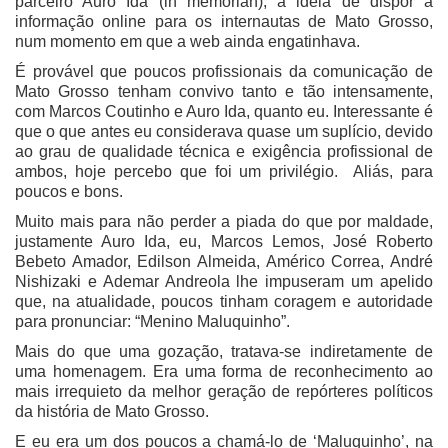
parceiro Auro Ida (in memorian), a ideia de dispor a
informação online para os internautas de Mato Grosso,
num momento em que a web ainda engatinhava.
É provável que poucos profissionais da comunicação de
Mato Grosso tenham convivo tanto e tão intensamente,
com Marcos Coutinho e Auro Ida, quanto eu. Interessante é
que o que antes eu considerava quase um suplício, devido
ao grau de qualidade técnica e exigência profissional de
ambos, hoje percebo que foi um privilégio. Aliás, para
poucos e bons.
Muito mais para não perder a piada do que por maldade,
justamente Auro Ida, eu, Marcos Lemos, José Roberto
Bebeto Amador, Edilson Almeida, Américo Correa, André
Nishizaki e Ademar Andreola lhe impuseram um apelido
que, na atualidade, poucos tinham coragem e autoridade
para pronunciar: “Menino Maluquinho”.
Mais do que uma gozação, tratava-se indiretamente de
uma homenagem. Era uma forma de reconhecimento ao
mais irrequieto da melhor geração de repórteres políticos
da história de Mato Grosso.
E eu era um dos poucos a chamá-lo de ‘Maluquinho’, na