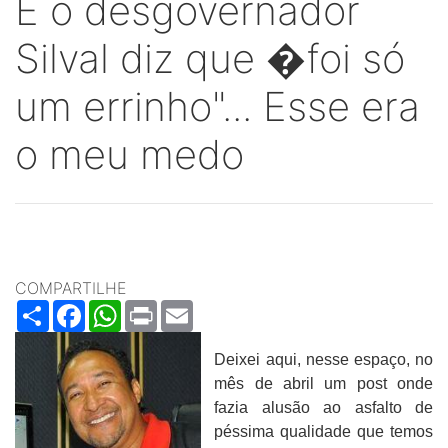
E o desgovernador
Silval diz que �foi só
um errinho"... Esse era
o meu medo
COMPARTILHE
Share
Facebook
WhatsApp
Print
Email
Deixei aqui, nesse espaço, no
mês de abril um post onde
fazia alusão ao asfalto de
péssima qualidade que temos